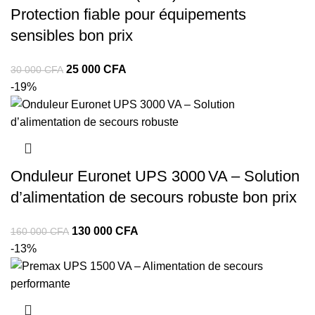
Protection fiable pour équipements
sensibles bon prix
Le
Le
25 000
CFA
30 000
CFA
prix
prix
-19%
initial
actuel
était :
est :
30
25
000 CFA.
000 CFA.
Onduleur Euronet UPS 3000 VA – Solution
d’alimentation de secours robuste bon prix
Le
Le
130 000
CFA
160 000
CFA
prix
prix
-13%
initial
actuel
était :
est :
160
130