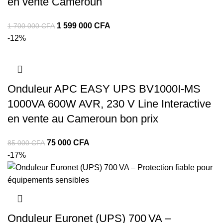
en vente Cameroun
Le
Le
1 599 000
CFA
1 700 000
CFA
prix
prix
-12%
initial
actuel
était :
est :
1
1
Onduleur APC EASY UPS BV1000I-MS
700
599
000 CFA.
000 CFA.
1000VA 600W AVR, 230 V Line Interactive
en vente au Cameroun bon prix
Le
Le
75 000
CFA
85 000
CFA
prix
prix
-17%
initial
actuel
était :
est :
85
75
000 CFA.
000 CFA.
Onduleur Euronet (UPS) 700 VA –