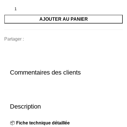
initial
actuel
était :
est :
AJOUTER AU PANIER
135
100
000 CFA.
000 CFA.
Partager :
Commentaires des clients
Description
📦
Fiche technique détaillée