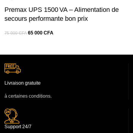
000 CFA.
000 CFA.
Premax UPS 1500 VA – Alimentation de
secours performante bon prix
Le
Le
65 000
CFA
75 000
CFA
prix
prix
initial
actuel
était :
est :
75
65
000 CFA.
000 CFA.
Livraison gratuite
à certaines conditions.
Support 24/7