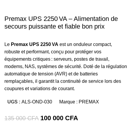
Premax UPS 2250 VA – Alimentation de
secours puissante et fiable bon prix
Le
Premax UPS 2250 VA
est un onduleur compact,
robuste et performant, conçu pour protéger vos
équipements critiques : serveurs, postes de travail,
modems, NAS, systèmes de sécurité. Doté de la régulation
automatique de tension (AVR) et de batteries
remplaçables, il garantit la continuité de service lors des
coupures et variations de courant.
UGS :
ALS-OND-030
Marque :
PREMAX
Le
Le
100 000
CFA
135 000
CFA
prix
prix