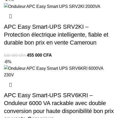
APC Easy Smart-UPS SRV2KI –
Protection électrique intelligente, fiable et
durable bon prix en vente Cameroun
Le
Le
455 000
CFA
530 000
CFA
prix
prix
-6%
initial
actuel
était :
est :
530
455
000 CFA.
000 CFA.
APC Easy Smart-UPS SRV6KRI –
Onduleur 6000 VA rackable avec double
conversion pour haute disponibilité bon prix