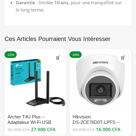
Garantie
: limitée
10 ans
, pour une tranquillité sur
le long terme.
Ces Articles Pourraient Vous Intéresser
-23%
-20%
Archer T4U Plus –
Hikvision
Adaptateur Wi-Fi USB
DS‑2CE76D0T‑LPFS –
AC1300 à double antenne
Caméra dôme hybride 2 MP
27 000
CFA
16 000
CFA
35 000
CFA
20 000
CFA
haute performance bon prix
avec audio bon prix