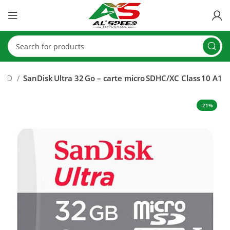
o SD
SanDisk Ultra 32 Go – carte micro SDHC/XC Class 10 A1
-21%