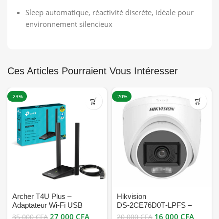
Sleep automatique, réactivité discrète, idéale pour
environnement silencieux
Ces Articles Pourraient Vous Intéresser
-23%
-20%
Archer T4U Plus –
Hikvision
Adaptateur Wi-Fi USB
DS‑2CE76D0T‑LPFS –
AC1300 à double antenne
Caméra dôme hybride 2 MP
27 000
CFA
16 000
CFA
35 000
CFA
20 000
CFA