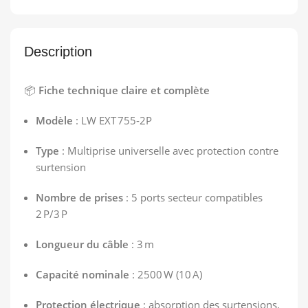
Description
📦
Fiche technique claire et complète
Modèle
: LW EXT 755‑2P
Type
: Multiprise universelle avec protection contre
surtension
Nombre de prises
: 5 ports secteur compatibles
2 P/3 P
Longueur du câble
: 3 m
Capacité nominale
: 2500 W (10 A)
Protection électrique
: absorption des surtensions,