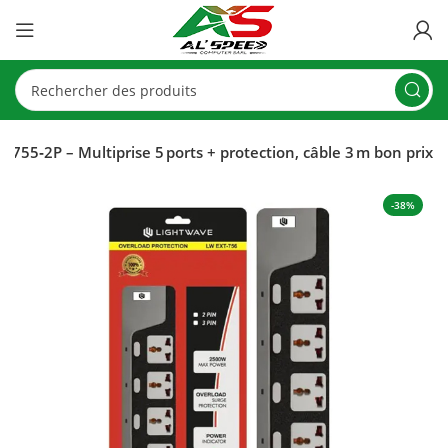
 755‑2P – Multiprise 5 ports + protection, câble 3 m bon prix
-38%