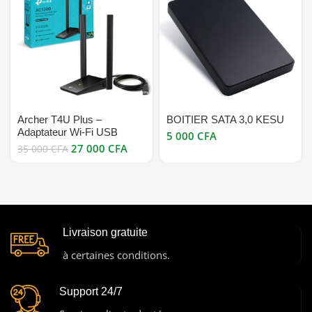
Archer T4U Plus –
BOITIER SATA 3,0 KESU
Adaptateur Wi-Fi USB
CFA
AC1300 à double antenne
27 000
CFA
35 000
CFA
haute performance bon prix
Livraison gratuite
à certaines conditions.
Support 24/7