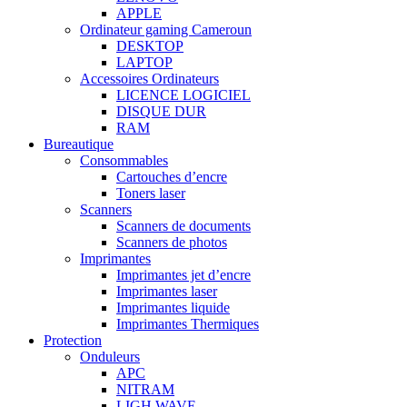
APPLE
Ordinateur gaming Cameroun
DESKTOP
LAPTOP
Accessoires Ordinateurs
LICENCE LOGICIEL
DISQUE DUR
RAM
Bureautique
Consommables
Cartouches d’encre
Toners laser
Scanners
Scanners de documents
Scanners de photos
Imprimantes
Imprimantes jet d’encre
Imprimantes laser
Imprimantes liquide
Imprimantes Thermiques
Protection
Onduleurs
APC
NITRAM
LIGH WAVE