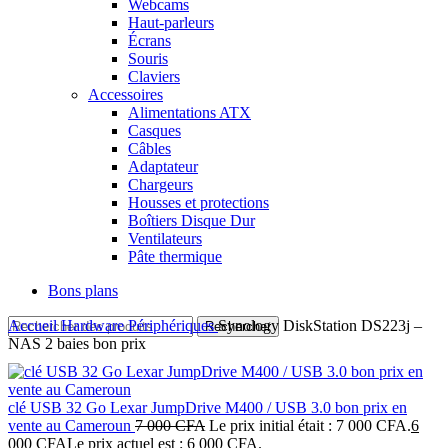
Webcams
Haut-parleurs
Écrans
Souris
Claviers
Accessoires
Alimentations ATX
Casques
Câbles
Adaptateur
Chargeurs
Housses et protections
Boîtiers Disque Dur
Ventilateurs
Pâte thermique
Bons plans
Accueil
Hardware
Périphériques
Synology DiskStation DS223j –
Rechercher
NAS 2 baies bon prix
clé USB 32 Go Lexar JumpDrive M400 / USB 3.0 bon prix en
vente au Cameroun
7 000
CFA
Le prix initial était : 7 000 CFA.
6
000
CFA
Le prix actuel est : 6 000 CFA.