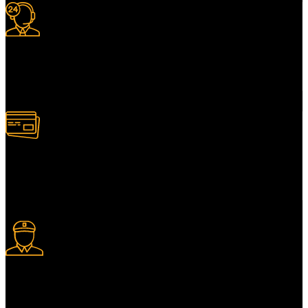
Support 24/7
Services client adapté.
Paiement multiple
Plusieurs modes de paiement.
Livraison express
Livraison express disponible.