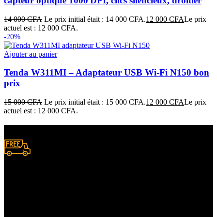
capteur optique 1000 DPI, clics silencieux, droitier
14 000
CFA
Le prix initial était : 14 000 CFA.
12 000
CFA
Le prix
actuel est : 12 000 CFA.
-20%
Ajouter au panier
Tenda W311MI – Adaptateur USB Wi-Fi N150 bon
prix
15 000
CFA
Le prix initial était : 15 000 CFA.
12 000
CFA
Le prix
actuel est : 12 000 CFA.
Livraison gratuite
à certaines conditions.