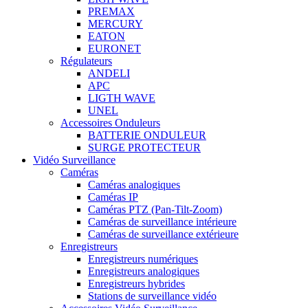
PREMAX
MERCURY
EATON
EURONET
Régulateurs
ANDELI
APC
LIGTH WAVE
UNEL
Accessoires Onduleurs
BATTERIE ONDULEUR
SURGE PROTECTEUR
Vidéo Surveillance
Caméras
Caméras analogiques
Caméras IP
Caméras PTZ (Pan-Tilt-Zoom)
Caméras de surveillance intérieure
Caméras de surveillance extérieure
Enregistreurs
Enregistreurs numériques
Enregistreurs analogiques
Enregistreurs hybrides
Stations de surveillance vidéo