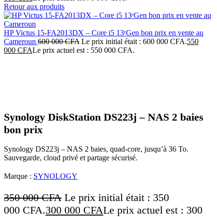
Retour aux produits
HP Victus 15-FA2013DX – Core i5 13ᵉGen bon prix en vente au
Cameroun
600 000
CFA
Le prix initial était : 600 000 CFA.
550
000
CFA
Le prix actuel est : 550 000 CFA.
-14%
Click to enlarge
Synology DiskStation DS223j – NAS 2 baies
bon prix
Synology DS223j – NAS 2 baies, quad-core, jusqu’à 36 To.
Sauvegarde, cloud privé et partage sécurisé.
Marque :
SYNOLOGY
350 000
CFA
Le prix initial était : 350
000 CFA.
300 000
CFA
Le prix actuel est : 300