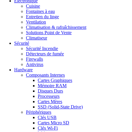
Electronique
Cuisine
Fontaines à eau
Entretien du linge
Ventilation
Climatisation & rafraîchissement
Solutions Point de Vente
Climatiseur
Sécurité
Sécurité Incendie
Détecteurs de fumée
Firewalls
Antivirus
Hardware
Composants Internes
Cartes Graphiques
Mémoire RAM
Disques Durs
Processeurs
Cartes Mères
SSD (Solid-State Drive)
Périphériques
Clés USB
Cartes Micro SD
Clés Wi-Fi