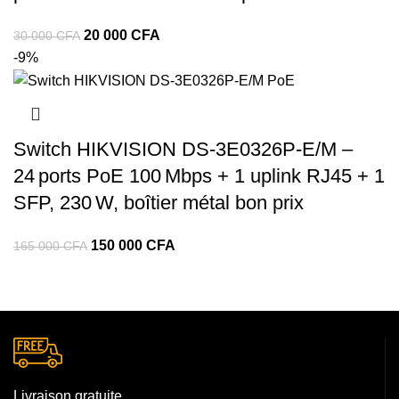
Le
Le
20 000
CFA
30 000
CFA
prix
prix
-9%
initial
actuel
était :
est :
30
20
000 CFA.
000 CFA.
Switch HIKVISION DS‑3E0326P‑E/M –
24 ports PoE 100 Mbps + 1 uplink RJ45 + 1
SFP, 230 W, boîtier métal bon prix
Le
Le
150 000
CFA
165 000
CFA
prix
prix
initial
actuel
était :
est :
165
150
000 CFA.
000 CFA.
Livraison gratuite