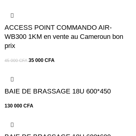
ACCESS POINT COMMANDO AIR-
WB300 1KM en vente au Cameroun bon
prix
Le
Le
35 000
CFA
45 000
CFA
prix
prix
initial
actuel
était :
est :
BAIE DE BRASSAGE 18U 600*450
45
35
000 CFA.
000 CFA.
130 000
CFA