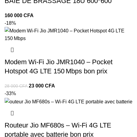
BAIE DE BRASSAGE 18U 600*600
160 000
CFA
-18%
Modem Wi‑Fi Jio JMR1040 – Pocket
Hotspot 4G LTE 150 Mbps bon prix
Le
Le
23 000
CFA
28 000
CFA
prix
prix
-33%
initial
actuel
était :
est :
28
23
000 CFA.
000 CFA.
Routeur Jio MF680s – Wi‑Fi 4G LTE
portable avec batterie bon prix