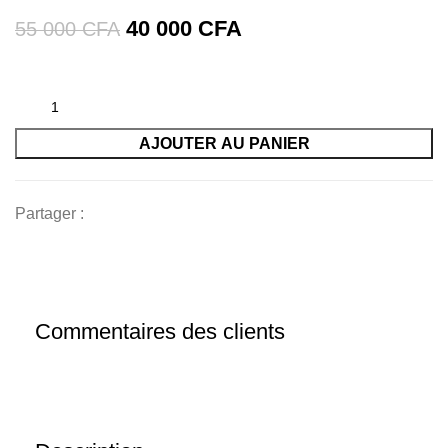
Le
Le
40 000
CFA
55 000
CFA
prix
prix
initial
actuel
était :
est :
AJOUTER AU PANIER
55
40
000 CFA.
000 CFA.
Partager :
Commentaires des clients