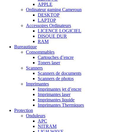
APPLE
Ordinateur gaming Cameroun
DESKTOP
LAPTOP
Accessoires Ordinateurs
LICENCE LOGICIEL
DISQUE DUR
RAM
Bureautique
Consommables
Cartouches d’encre
Toners laser
Scanners
Scanners de documents
Scanners de photos
Imprimantes
Imprimantes jet d’encre
Imprimantes laser
Imprimantes liquide
Imprimantes Thermiques
Protection
Onduleurs
APC
NITRAM
LIGH WAVE