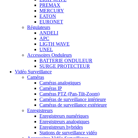
PREMAX
MERCURY
EATON
EURONET
Régulateurs
ANDELI
APC
LIGTH WAVE
UNEL
Accessoires Onduleurs
BATTERIE ONDULEUR
SURGE PROTECTEUR
Vidéo Surveillance
Caméras
Caméras analogiques
Caméras IP
Caméras PTZ (Pan-Tilt-Zoom)
Caméras de surveillance intérieure
Caméras de surveillance extérieure
Enregistreurs
Enregistreurs numériques
Enregistreurs analogiques
Enregistreurs hybrides
Stations de surveillance vidéo