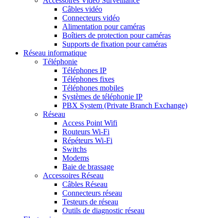
Accessoires Vidéo Surveillance
Câbles vidéo
Connecteurs vidéo
Alimentation pour caméras
Boîtiers de protection pour caméras
Supports de fixation pour caméras
Réseau informatique
Téléphonie
Téléphones IP
Téléphones fixes
Téléphones mobiles
Systèmes de téléphonie IP
PBX System (Private Branch Exchange)
Réseau
Access Point Wifi
Routeurs Wi-Fi
Répéteurs Wi-Fi
Switchs
Modems
Baie de brassage
Accessoires Réseau
Câbles Réseau
Connecteurs réseau
Testeurs de réseau
Outils de diagnostic réseau