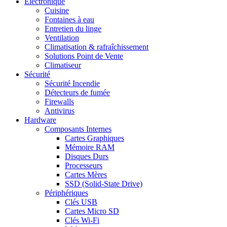
Electronique
Cuisine
Fontaines à eau
Entretien du linge
Ventilation
Climatisation & rafraîchissement
Solutions Point de Vente
Climatiseur
Sécurité
Sécurité Incendie
Détecteurs de fumée
Firewalls
Antivirus
Hardware
Composants Internes
Cartes Graphiques
Mémoire RAM
Disques Durs
Processeurs
Cartes Mères
SSD (Solid-State Drive)
Périphériques
Clés USB
Cartes Micro SD
Clés Wi-Fi