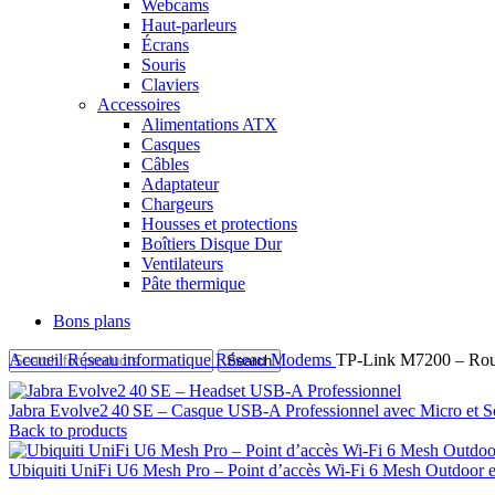
Webcams
Haut-parleurs
Écrans
Souris
Claviers
Accessoires
Alimentations ATX
Casques
Câbles
Adaptateur
Chargeurs
Housses et protections
Boîtiers Disque Dur
Ventilateurs
Pâte thermique
Bons plans
Accueil
Réseau informatique
Réseau
Modems
TP‑Link M7200 – Rout
Search
Jabra Evolve2 40 SE – Casque USB‑A Professionnel avec Micro et 
Back to products
Ubiquiti UniFi U6 Mesh Pro – Point d’accès Wi-Fi 6 Mesh Outdoor 