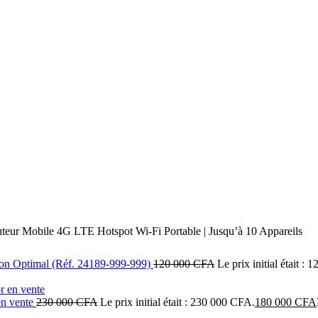
eur Mobile 4G LTE Hotspot Wi‑Fi Portable | Jusqu’à 10 Appareils
Son Optimal (Réf. 24189‑999‑999)
120 000
CFA
Le prix initial était :
en vente
230 000
CFA
Le prix initial était : 230 000 CFA.
180 000
CFA