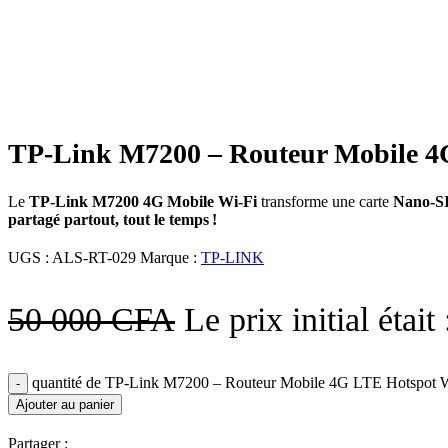
-10%
Click to enlarge
TP‑Link M7200 – Routeur Mobile 4G 
Le
TP‑Link M7200 4G Mobile Wi‑Fi
transforme une carte
Nano‑S
partagé partout, tout le temps !
UGS :
ALS-RT-029
Marque :
TP-LINK
50 000
CFA
Le prix initial étai
quantité de TP‑Link M7200 – Routeur Mobile 4G LTE Hotspot Wi‑
Ajouter au panier
Partager :