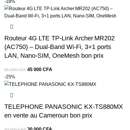
-18%
Routeur 4G LTE TP‑Link Archer MR202
(AC750) – Dual‑Band Wi‑Fi, 3+1 ports
LAN, Nano‑SIM, OneMesh bon prix
45 000
CFA
55 000
CFA
-25%
TELEPHONE PANASONIC KX-TS880MX
en vente au Cameroun bon prix
30 000
CFA
40 000
CFA