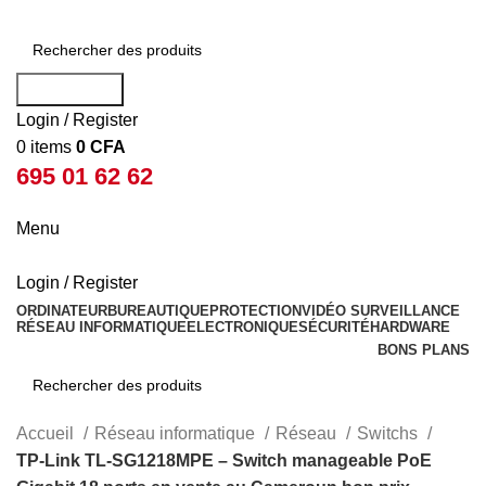
Rechercher
Login / Register
0
items
0
CFA
695 01 62 62
Menu
Login / Register
ORDINATEUR
BUREAUTIQUE
PROTECTION
VIDÉO SURVEILLANCE
RÉSEAU INFORMATIQUE
ELECTRONIQUE
SÉCURITÉ
HARDWARE
BONS PLANS
Rechercher
Accueil
Réseau informatique
Réseau
Switchs
TP-Link TL-SG1218MPE – Switch manageable PoE