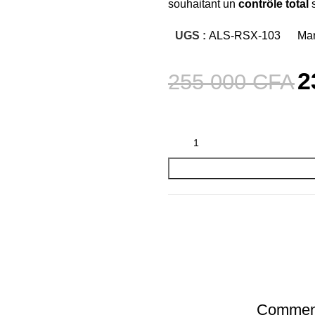
souhaitant un
contrôle total
s
UGS :
ALS-RSX-103
Mar
2
255 000
CFA
Comment