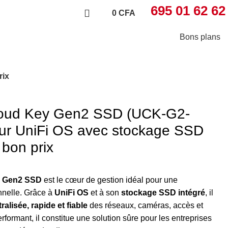
695 01 62 62
0
CFA
Bons plans
rix
Cloud Key Gen2 SSD (UCK-G2-
ur UniFi OS avec stockage SSD
 bon prix
ey Gen2 SSD
est le cœur de gestion idéal pour une
onnelle. Grâce à
UniFi OS
et à son
stockage SSD intégré
, il
ralisée, rapide et fiable
des réseaux, caméras, accès et
formant, il constitue une solution sûre pour les entreprises