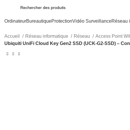
Ordinateur
Bureautique
Protection
Vidéo Surveillance
Réseau i
Accueil
Réseau informatique
Réseau
Access Point Wi
Ubiquiti UniFi Cloud Key Gen2 SSD (UCK-G2-SSD) – Cont
-10%
Click to enlarge
FA
FA