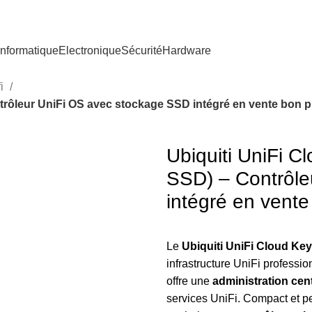
nformatique
Electronique
Sécurité
Hardware
fi
rôleur UniFi OS avec stockage SSD intégré en vente bon p
Ubiquiti UniFi 
SSD) – Contrôle
intégré en vente
Le
Ubiquiti UniFi Cloud K
infrastructure UniFi professi
offre une
administration cent
services UniFi. Compact et per