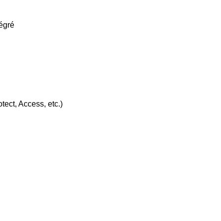
égré
tect, Access, etc.)