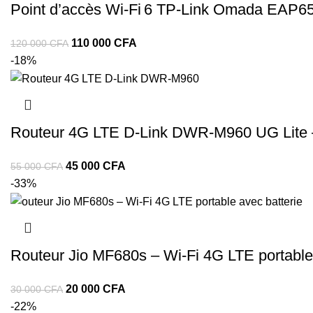
Point d’accès Wi‑Fi 6 TP‑Link Omada EAP650 
110 000
CFA
120 000
CFA
-18%
Routeur 4G LTE D-Link DWR-M960 UG Lite –
45 000
CFA
55 000
CFA
-33%
Routeur Jio MF680s – Wi‑Fi 4G LTE portable 
20 000
CFA
30 000
CFA
-22%