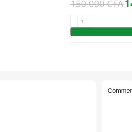
1
150 000
CFA
Comment