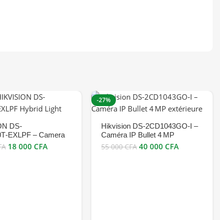
-27%
ON DS-
Hikvision DS‑2CD1043GO‑I –
T‑EXLPF – Camera
Caméra IP Bullet 4 MP
rid 3 K/5 MP, Vision
extérieure
18 000
CFA
40 000
CFA
FA
55 000
CFA
 IR + Couleur, Objectif
.6mm, Sorties
D 4‑en‑1