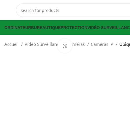
ORDINATEUR
BUREAUTIQUE
PROTECTION
VIDÉO SURVEILLANC
Accueil
Vidéo Surveillance
Caméras
Caméras IP
Ubiqu
Click to enlarge