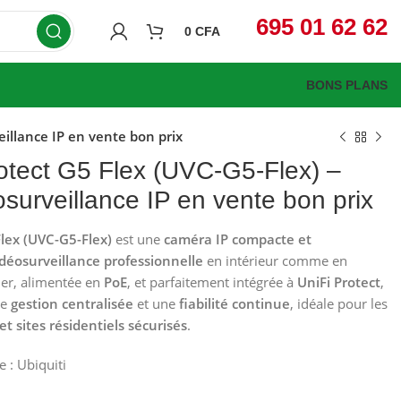
695 01 62 62
0
CFA
BONS PLANS
eillance IP en vente bon prix
rotect G5 Flex (UVC-G5-Flex) –
urveillance IP en vente bon prix
Flex (UVC-G5-Flex)
est une
caméra IP compacte et
idéosurveillance professionnelle
en intérieur comme en
ller, alimentée en
PoE
, et parfaitement intégrée à
UniFi Protect
,
ne
gestion centralisée
et une
fiabilité continue
, idéale pour les
 sites résidentiels sécurisés
.
CFA
CFA
CFA
e :
Ubiquiti
CFA