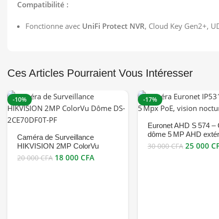
Compatibilité :
Fonctionne avec
UniFi Protect NVR
, Cloud Key Gen2+, 
Ces Articles Pourraient Vous Intéresser
-10%
-17%
Euronet AHD S 574 –
dôme 5 MP AHD extér
Caméra de Surveillance
bon prix
25 000
C
HIKVISION 2MP ColorVu
30 000
CFA
Dôme DS-2CE70DF0T-PF –
18 000
CFA
20 000
CFA
Vision Couleur Jour et Nuit bon
prix