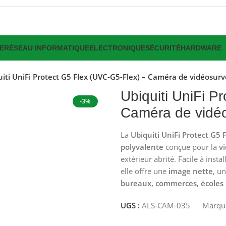
E
RÉSEAU INFORMATIQUE
ELECTRONIQUE
SÉCURITÉ
HARDWARE
iti UniFi Protect G5 Flex (UVC-G5-Flex) – Caméra de vidéosurv
Ubiquiti UniFi P
-3%
Caméra de vidéos
La
Ubiquiti UniFi Protect G5 
polyvalente
conçue pour la
v
extérieur abrité. Facile à insta
elle offre une
image nette
, u
bureaux, commerces, écoles et
UGS :
ALS-CAM-035
Marqu