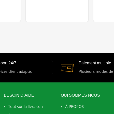
port 24/7
Paiement multiple
ices client adapté.
Plusieurs modes de
BESOIN D’AIDE
QUI SOMMES NOUS
Tout sur la livraison
À PROPOS