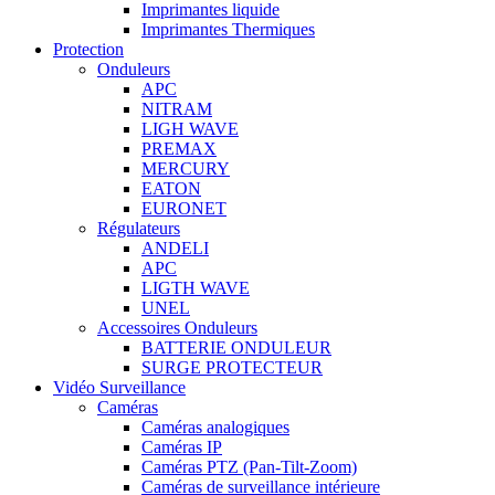
Imprimantes liquide
Imprimantes Thermiques
Protection
Onduleurs
APC
NITRAM
LIGH WAVE
PREMAX
MERCURY
EATON
EURONET
Régulateurs
ANDELI
APC
LIGTH WAVE
UNEL
Accessoires Onduleurs
BATTERIE ONDULEUR
SURGE PROTECTEUR
Vidéo Surveillance
Caméras
Caméras analogiques
Caméras IP
Caméras PTZ (Pan-Tilt-Zoom)
Caméras de surveillance intérieure