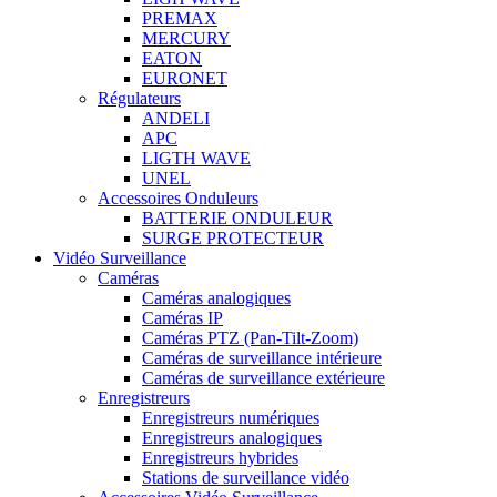
PREMAX
MERCURY
EATON
EURONET
Régulateurs
ANDELI
APC
LIGTH WAVE
UNEL
Accessoires Onduleurs
BATTERIE ONDULEUR
SURGE PROTECTEUR
Vidéo Surveillance
Caméras
Caméras analogiques
Caméras IP
Caméras PTZ (Pan-Tilt-Zoom)
Caméras de surveillance intérieure
Caméras de surveillance extérieure
Enregistreurs
Enregistreurs numériques
Enregistreurs analogiques
Enregistreurs hybrides
Stations de surveillance vidéo