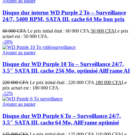
Ajouter au panier
Disque dur interne WD Purple 2 To – Surveillance
24/7, 5400 RPM, SATA III, cache 64 Mo bon prix
60 000
CFA
Le prix initial était : 60 000 CFA.
50 000
CFA
Le prix
actuel est : 50 000 CFA.
-18%
Ajouter au panier
Disque dur WD Purple 10 To – Surveillance 24/7,
3,5″ SATA III, cache 256 Mo, optimisé AllFrame AI
220 000
CFA
Le prix initial était : 220 000 CFA.
180 000
CFA
Le
prix actuel est : 180 000 CFA.
-12%
Ajouter au panier
Disque dur WD Purple 6 To – Surveillance 24/7,
3,5″ SATA III, cache 64 Mo, AllFrame optimisé
125 000
CFA
Le prix initial était : 125 000 CFA.
110 000
CFA
Le