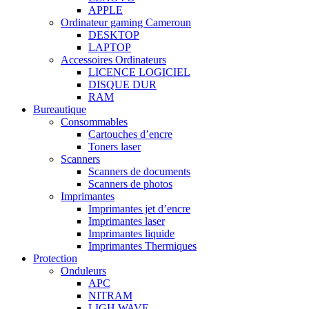
APPLE
Ordinateur gaming Cameroun
DESKTOP
LAPTOP
Accessoires Ordinateurs
LICENCE LOGICIEL
DISQUE DUR
RAM
Bureautique
Consommables
Cartouches d’encre
Toners laser
Scanners
Scanners de documents
Scanners de photos
Imprimantes
Imprimantes jet d’encre
Imprimantes laser
Imprimantes liquide
Imprimantes Thermiques
Protection
Onduleurs
APC
NITRAM
LIGH WAVE