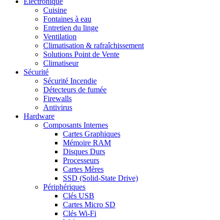
Electronique
Cuisine
Fontaines à eau
Entretien du linge
Ventilation
Climatisation & rafraîchissement
Solutions Point de Vente
Climatiseur
Sécurité
Sécurité Incendie
Détecteurs de fumée
Firewalls
Antivirus
Hardware
Composants Internes
Cartes Graphiques
Mémoire RAM
Disques Durs
Processeurs
Cartes Mères
SSD (Solid-State Drive)
Périphériques
Clés USB
Cartes Micro SD
Clés Wi-Fi