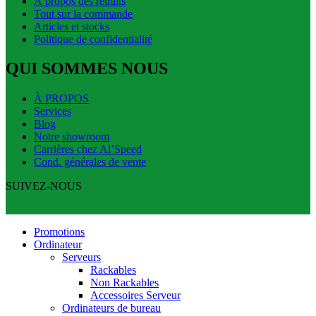
À propos des retraits
Tout sur la commande
Articles et stocks
Politique de confidentialité
QUI SOMMES NOUS
À PROPOS
Services
Blog
Notre showroom
Carrières chez Al’Speed
Cond. générales de vente
SUIVEZ-NOUS
Promotions
Ordinateur
Serveurs
Rackables
Non Rackables
Accessoires Serveur
Ordinateurs de bureau