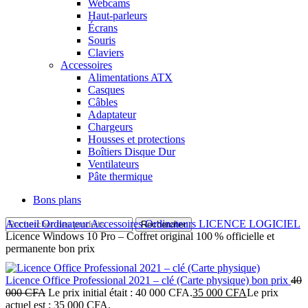
Webcams
Haut-parleurs
Écrans
Souris
Claviers
Accessoires
Alimentations ATX
Casques
Câbles
Adaptateur
Chargeurs
Housses et protections
Boîtiers Disque Dur
Ventilateurs
Pâte thermique
Bons plans
Accueil
Ordinateur
Accessoires Ordinateurs
LICENCE LOGICIEL
Rechercher
Licence Windows 10 Pro – Coffret original 100 % officielle et
permanente bon prix
Licence Office Professional 2021 – clé (Carte physique) bon prix
40
000
CFA
Le prix initial était : 40 000 CFA.
35 000
CFA
Le prix
actuel est : 35 000 CFA.