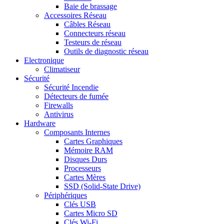
Baie de brassage
Accessoires Réseau
Câbles Réseau
Connecteurs réseau
Testeurs de réseau
Outils de diagnostic réseau
Electronique
Climatiseur
Sécurité
Sécurité Incendie
Détecteurs de fumée
Firewalls
Antivirus
Hardware
Composants Internes
Cartes Graphiques
Mémoire RAM
Disques Durs
Processeurs
Cartes Mères
SSD (Solid-State Drive)
Périphériques
Clés USB
Cartes Micro SD
Clés Wi-Fi