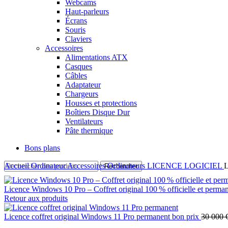
Webcams
Haut-parleurs
Écrans
Souris
Claviers
Accessoires
Alimentations ATX
Casques
Câbles
Adaptateur
Chargeurs
Housses et protections
Boîtiers Disque Dur
Ventilateurs
Pâte thermique
Bons plans
Accueil
Ordinateur
Accessoires Ordinateurs
LICENCE LOGICIEL
L
Rechercher
Licence Windows 10 Pro – Coffret original 100 % officielle et perma
Retour aux produits
Licence coffret original Windows 11 Pro permanent bon prix
30 000