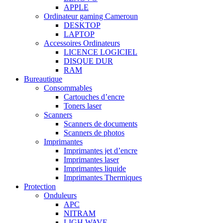
APPLE
Ordinateur gaming Cameroun
DESKTOP
LAPTOP
Accessoires Ordinateurs
LICENCE LOGICIEL
DISQUE DUR
RAM
Bureautique
Consommables
Cartouches d’encre
Toners laser
Scanners
Scanners de documents
Scanners de photos
Imprimantes
Imprimantes jet d’encre
Imprimantes laser
Imprimantes liquide
Imprimantes Thermiques
Protection
Onduleurs
APC
NITRAM
LIGH WAVE