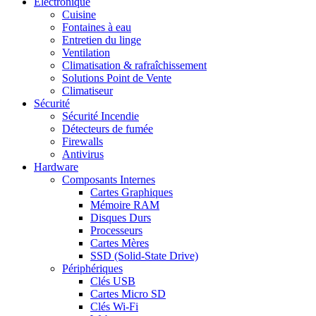
Electronique
Cuisine
Fontaines à eau
Entretien du linge
Ventilation
Climatisation & rafraîchissement
Solutions Point de Vente
Climatiseur
Sécurité
Sécurité Incendie
Détecteurs de fumée
Firewalls
Antivirus
Hardware
Composants Internes
Cartes Graphiques
Mémoire RAM
Disques Durs
Processeurs
Cartes Mères
SSD (Solid-State Drive)
Périphériques
Clés USB
Cartes Micro SD
Clés Wi-Fi