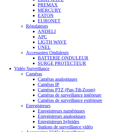
PREMAX
MERCURY
EATON
EURONET
Régulateurs
ANDELI
APC
LIGTH WAVE
UNEL
Accessoires Onduleurs
BATTERIE ONDULEUR
SURGE PROTECTEUR
Vidéo Surveillance
Caméras
Caméras analogiques
Caméras IP
Caméras PTZ (Pan-Tilt-Zoom)
Caméras de surveillance intérieure
Caméras de surveillance extérieure
Enregistreurs
Enregistreurs numériques
Enregistreurs analogiques
Enregistreurs hybrides
Stations de surveillance vidéo