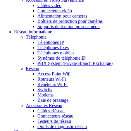
Accessoires Vidéo Surveillance
Câbles vidéo
Connecteurs vidéo
Alimentation pour caméras
Boîtiers de protection pour caméras
Supports de fixation pour caméras
Réseau informatique
Téléphonie
Téléphones IP
Téléphones fixes
Téléphones mobiles
Systèmes de téléphonie IP
PBX System (Private Branch Exchange)
Réseau
Access Point Wifi
Routeurs Wi-Fi
Répéteurs Wi-Fi
Switchs
Modems
Baie de brassage
Accessoires Réseau
Câbles Réseau
Connecteurs réseau
Testeurs de réseau
Outils de diagnostic réseau