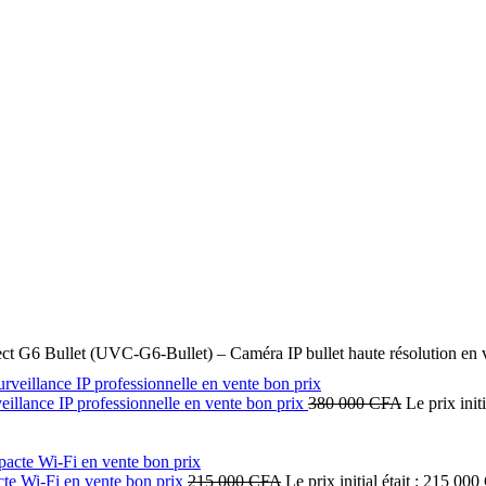
ect G6 Bullet (UVC-G6-Bullet) – Caméra IP bullet haute résolution en 
llance IP professionnelle en vente bon prix
380 000
CFA
Le prix init
te Wi-Fi en vente bon prix
215 000
CFA
Le prix initial était : 215 00