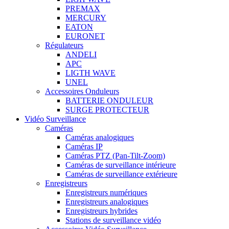
PREMAX
MERCURY
EATON
EURONET
Régulateurs
ANDELI
APC
LIGTH WAVE
UNEL
Accessoires Onduleurs
BATTERIE ONDULEUR
SURGE PROTECTEUR
Vidéo Surveillance
Caméras
Caméras analogiques
Caméras IP
Caméras PTZ (Pan-Tilt-Zoom)
Caméras de surveillance intérieure
Caméras de surveillance extérieure
Enregistreurs
Enregistreurs numériques
Enregistreurs analogiques
Enregistreurs hybrides
Stations de surveillance vidéo