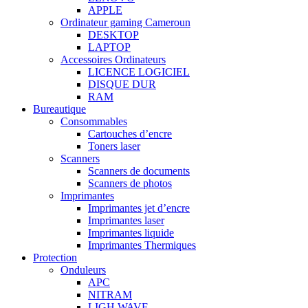
APPLE
Ordinateur gaming Cameroun
DESKTOP
LAPTOP
Accessoires Ordinateurs
LICENCE LOGICIEL
DISQUE DUR
RAM
Bureautique
Consommables
Cartouches d’encre
Toners laser
Scanners
Scanners de documents
Scanners de photos
Imprimantes
Imprimantes jet d’encre
Imprimantes laser
Imprimantes liquide
Imprimantes Thermiques
Protection
Onduleurs
APC
NITRAM
LIGH WAVE