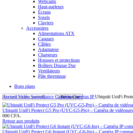
Webcams
Haut-parleurs
Écrans
Souris
Claviers
Accessoires
Alimentations ATX
Casques
Câbles
Adaptateur
Chargeurs
Housses et protections
Boîtiers Disque Dur
Ventilateurs
Pâte thermique
Bons plans
Accueil
Vidéo Surveillance
Caméras
Caméras IP
Ubiquiti UniFi Prot
Rechercher
Ubiquiti UniFi Protect G5 Pro (UVC-G5-Pro) – Caméra de vidéosurvei
000 CFA.
Retour aux produits
Ubiquiti UniFi Protect G6 Instant (UVC-G6-Ins) – Caméra IP compac