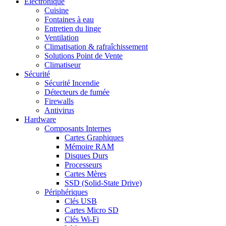
Electronique
Cuisine
Fontaines à eau
Entretien du linge
Ventilation
Climatisation & rafraîchissement
Solutions Point de Vente
Climatiseur
Sécurité
Sécurité Incendie
Détecteurs de fumée
Firewalls
Antivirus
Hardware
Composants Internes
Cartes Graphiques
Mémoire RAM
Disques Durs
Processeurs
Cartes Mères
SSD (Solid-State Drive)
Périphériques
Clés USB
Cartes Micro SD
Clés Wi-Fi