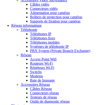
Accessoires Vidéo Surveillance
Câbles vidéo
Connecteurs vidéo
Alimentation pour caméras
Boîtiers de protection pour caméras
Supports de fixation pour caméras
Réseau informatique
Téléphonie
Téléphones IP
Téléphones fixes
Téléphones mobiles
Systèmes de téléphonie IP
PBX System (Private Branch Exchange)
Réseau
Access Point Wifi
Routeurs Wi-Fi
Répéteurs Wi-Fi
Switchs
Modems
Baie de brassage
Accessoires Réseau
Câbles Réseau
Connecteurs réseau
Testeurs de réseau
Outils de diagnostic réseau