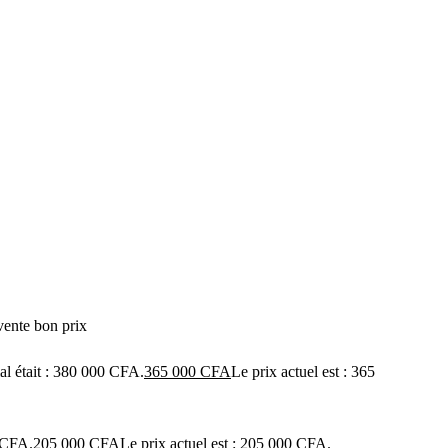
vente bon prix
ial était : 380 000 CFA.
365 000
CFA
Le prix actuel est : 365
0 CFA.
205 000
CFA
Le prix actuel est : 205 000 CFA.