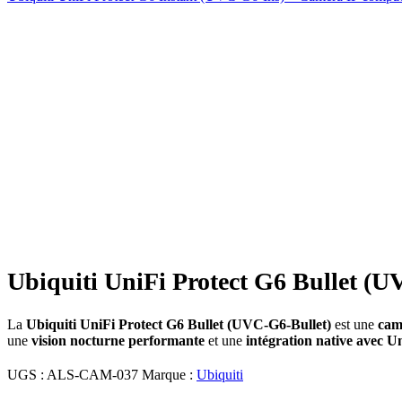
-8%
Click to enlarge
Ubiquiti UniFi Protect G6 Bullet (U
La
Ubiquiti UniFi Protect G6 Bullet (UVC-G6-Bullet)
est une
cam
une
vision nocturne performante
et une
intégration native avec U
UGS :
ALS-CAM-037
Marque :
Ubiquiti