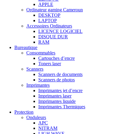
APPLE
Ordinateur gaming Cameroun
DESKTOP
LAPTOP
Accessoires Ordinateurs
LICENCE LOGICIEL
DISQUE DUR
RAM
Bureautique
Consommables
Cartouches d’encre
Toners laser
Scanners
Scanners de documents
Scanners de photos
Imprimantes
Imprimantes jet d’encre
Imprimantes laser
Imprimantes liquide
Imprimantes Thermiques
Protection
Onduleurs
APC
NITRAM
LIGH WAVE