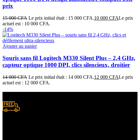
prix
15 000
CFA
Le prix initial était : 15 000 CFA.
10 000
CFA
Le prix
actuel est : 10 000 CFA.
-14%
Ajouter au panier
Souris sans fil Logitech M330 Silent Plus – 2,4 GHz,
capteur optique 1000 DPI, clics silencieux, droitier
14 000
CFA
Le prix initial était : 14 000 CFA.
12 000
CFA
Le prix
actuel est : 12 000 CFA.
Livraison gratuite
à certaines conditions.