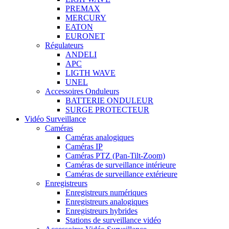
PREMAX
MERCURY
EATON
EURONET
Régulateurs
ANDELI
APC
LIGTH WAVE
UNEL
Accessoires Onduleurs
BATTERIE ONDULEUR
SURGE PROTECTEUR
Vidéo Surveillance
Caméras
Caméras analogiques
Caméras IP
Caméras PTZ (Pan-Tilt-Zoom)
Caméras de surveillance intérieure
Caméras de surveillance extérieure
Enregistreurs
Enregistreurs numériques
Enregistreurs analogiques
Enregistreurs hybrides
Stations de surveillance vidéo