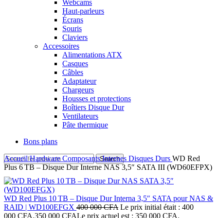
Webcams
Haut-parleurs
Écrans
Souris
Claviers
Accessoires
Alimentations ATX
Casques
Câbles
Adaptateur
Chargeurs
Housses et protections
Boîtiers Disque Dur
Ventilateurs
Pâte thermique
Bons plans
Accueil
Hardware
Composants Internes
Disques Durs
WD Red
Search
Plus 6 TB – Disque Dur Interne NAS 3,5″ SATA III (WD60EFPX)
WD Red Plus 10 TB – Disque Dur Interna 3,5″ SATA pour NAS &
RAID | WD100EFGX
400 000
CFA
Le prix initial était : 400
000 CFA.
350 000
CFA
Le prix actuel est : 350 000 CFA.