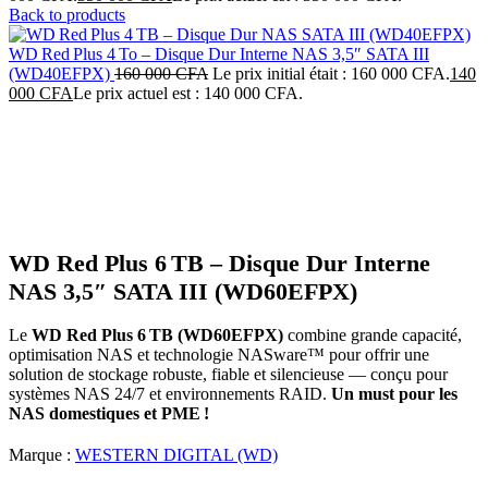
Back to products
WD Red Plus 4 To – Disque Dur Interne NAS 3,5″ SATA III
(WD40EFPX)
160 000
CFA
Le prix initial était : 160 000 CFA.
140
000
CFA
Le prix actuel est : 140 000 CFA.
-9%
Click to enlarge
WD Red Plus 6 TB – Disque Dur Interne
NAS 3,5″ SATA III (WD60EFPX)
Le
WD Red Plus 6 TB (WD60EFPX)
combine grande capacité,
optimisation NAS et technologie NASware™ pour offrir une
solution de stockage robuste, fiable et silencieuse — conçu pour
systèmes NAS 24/7 et environnements RAID.
Un must pour les
NAS domestiques et PME !
Marque :
WESTERN DIGITAL (WD)