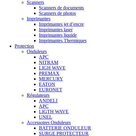
Scanners
Scanners de documents
Scanners de photos
Imprimantes
Imprimantes jet d’encre
Imprimantes laser
Imprimantes liquide
Imprimantes Thermiques
Protection
Onduleurs
APC
NITRAM
LIGH WAVE
PREMAX
MERCURY
EATON
EURONET
Régulateurs
ANDELI
APC
LIGTH WAVE
UNEL
Accessoires Onduleurs
BATTERIE ONDULEUR
SURGE PROTECTEUR