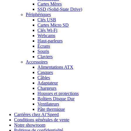
Cartes Mères
SSD (Solid-State Drive)
Périphériques
Clés USB
Cartes Micro SD
Clés Wi-Fi
Webcams
Haut-parleurs
Écrans
Souris
Claviers
Accessoires
Alimentations ATX
Casques
Câbles
Adaptateur
Chargeurs
Housses et protections
Boîtiers Disque Dur
Ventilateurs
Pâte thermique
Carrières chez Al’Speed
Conditions générales de vente
Notre showroom
Politique de confidentialité