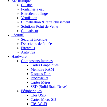
Electronique
Cuisine
Fontaines à eau
Entretien du linge
Ventilation
Climatisation & rafraîchissement
Solutions Point de Vente
Climatiseur
Sécurité
Sécurité Incendie
Détecteurs de fumée
Firewalls
Antivirus
Hardware
Composants Internes
Cartes Graphiques
Mémoire RAM
Disques Durs
Processeurs
Cartes Mères
SSD (Solid-State Drive)
Périphériques
Clés USB
Cartes Micro SD
Clés Wi-Fi