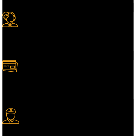
Support 24/7
Services client adapté.
Paiement multiple
Plusieurs modes de paiement.
Livraison express