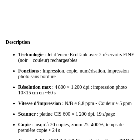
EcoTank
bon
prix
en
vente
au
Cameroun
Description
Technologie
: Jet d’encre EcoTank avec 2 réservoirs FINE
(noir + couleur) rechargeables
Fonctions
: Impression, copie, numérisation, impression
photo sans bordure
Résolution max
: 4 800 × 1 200 dpi ; impression photo
10×15 cm en ~60 s
Vitesse d’impression
: N/B ≈ 8,8 ppm • Couleur ≈ 5 ppm
Scanner
: platine CIS 600 × 1 200 dpi, 19 s/page
Copie
: jusqu’à 20 copies, zoom 25–400 %, temps de
première copie ≈ 24 s