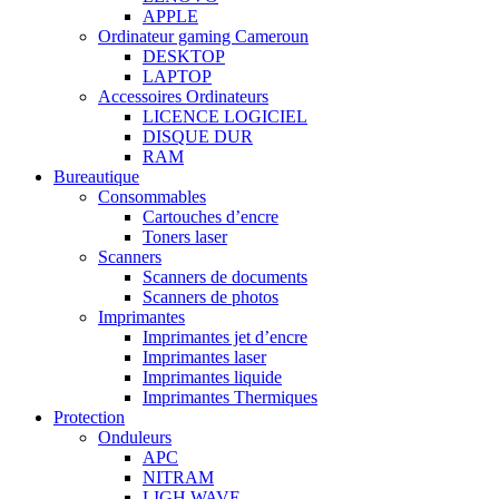
APPLE
Ordinateur gaming Cameroun
DESKTOP
LAPTOP
Accessoires Ordinateurs
LICENCE LOGICIEL
DISQUE DUR
RAM
Bureautique
Consommables
Cartouches d’encre
Toners laser
Scanners
Scanners de documents
Scanners de photos
Imprimantes
Imprimantes jet d’encre
Imprimantes laser
Imprimantes liquide
Imprimantes Thermiques
Protection
Onduleurs
APC
NITRAM
LIGH WAVE