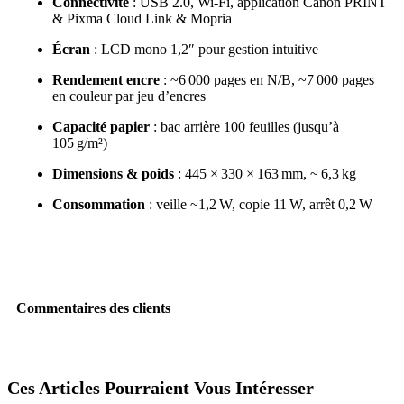
Connectivité
: USB 2.0, Wi‑Fi, application Canon PRINT
& Pixma Cloud Link & Mopria
Écran
: LCD mono 1,2″ pour gestion intuitive
Rendement encre
: ~6 000 pages en N/B, ~7 000 pages
en couleur par jeu d’encres
Capacité papier
: bac arrière 100 feuilles (jusqu’à
105 g/m²)
Dimensions & poids
: 445 × 330 × 163 mm, ~ 6,3 kg
Consommation
: veille ~1,2 W, copie 11 W, arrêt 0,2 W
Commentaires des clients
Ces Articles Pourraient Vous Intéresser