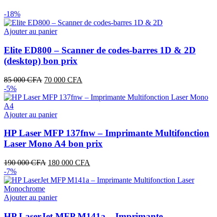
-18%
Ajouter au panier
Elite ED800 – Scanner de codes‑barres 1D & 2D
(desktop) bon prix
Le
Le
85 000
CFA
70 000
CFA
prix
prix
-5%
initial
actuel
était :
est :
85
70
Ajouter au panier
000 CFA.
000 CFA.
HP Laser MFP 137fnw – Imprimante Multifonction
Laser Mono A4 bon prix
Le
Le
190 000
CFA
180 000
CFA
prix
prix
-7%
initial
actuel
était :
est :
190
180
Ajouter au panier
000 CFA.
000 CFA.
HP LaserJet MFP M141a – Imprimante