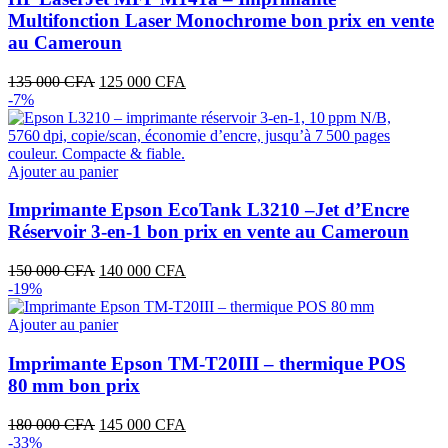
Multifonction Laser Monochrome bon prix en vente
au Cameroun
Le
Le
135 000
CFA
125 000
CFA
prix
prix
-7%
initial
actuel
était :
est :
135
125
000 CFA.
000 CFA.
Ajouter au panier
Imprimante Epson EcoTank L3210 –Jet d’Encre
Réservoir 3‑en‑1 bon prix en vente au Cameroun
Le
Le
150 000
CFA
140 000
CFA
prix
prix
-19%
initial
actuel
était :
est :
Ajouter au panier
150
140
000 CFA.
000 CFA.
Imprimante Epson TM-T20III – thermique POS
80 mm bon prix
Le
Le
180 000
CFA
145 000
CFA
prix
prix
-33%