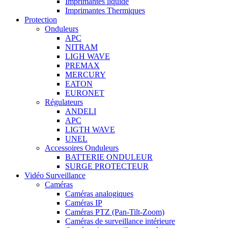
Imprimantes liquide
Imprimantes Thermiques
Protection
Onduleurs
APC
NITRAM
LIGH WAVE
PREMAX
MERCURY
EATON
EURONET
Régulateurs
ANDELI
APC
LIGTH WAVE
UNEL
Accessoires Onduleurs
BATTERIE ONDULEUR
SURGE PROTECTEUR
Vidéo Surveillance
Caméras
Caméras analogiques
Caméras IP
Caméras PTZ (Pan-Tilt-Zoom)
Caméras de surveillance intérieure