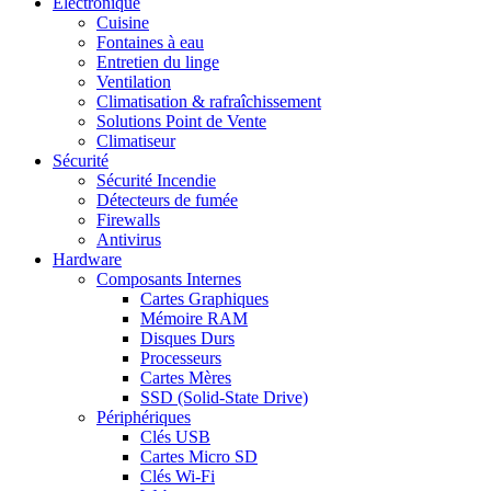
Electronique
Cuisine
Fontaines à eau
Entretien du linge
Ventilation
Climatisation & rafraîchissement
Solutions Point de Vente
Climatiseur
Sécurité
Sécurité Incendie
Détecteurs de fumée
Firewalls
Antivirus
Hardware
Composants Internes
Cartes Graphiques
Mémoire RAM
Disques Durs
Processeurs
Cartes Mères
SSD (Solid-State Drive)
Périphériques
Clés USB
Cartes Micro SD
Clés Wi-Fi