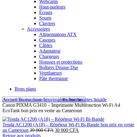
Webcams
Haut-parleurs
Écrans
Souris
Claviers
Accessoires
Alimentations ATX
Casques
Câbles
Adaptateur
Chargeurs
Housses et protections
Boîtiers Disque Dur
Ventilateurs
Pâte thermique
Bons plans
Accueil
Bureautique
Imprimantes
Imprimantes liquide
Rechercher
Canon PIXMA G3410 – Imprimante Multifonction Wi‑Fi A4
EcoTank bon prix en vente au Cameroun
Tenda AC1200 (A18) – Répéteur Wi‑Fi Bi‑Bande bon prix en vente
Le
Le
au Cameroun
39 000
CFA
30 000
CFA
prix
prix
Retour aux produits