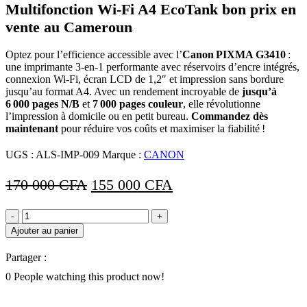
Multifonction Wi‑Fi A4 EcoTank bon prix en
vente au Cameroun
Optez pour l’efficience accessible avec l’
Canon PIXMA G3410
:
une imprimante 3-en-1 performante avec réservoirs d’encre intégrés,
connexion Wi‑Fi, écran LCD de 1,2″ et impression sans bordure
jusqu’au format A4. Avec un rendement incroyable de
jusqu’à
6 000 pages N/B
et
7 000 pages couleur
, elle révolutionne
l’impression à domicile ou en petit bureau.
Commandez dès
maintenant
pour réduire vos coûts et maximiser la fiabilité !
UGS :
ALS-IMP-009
Marque :
CANON
Le
Le
170 000
CFA
155 000
CFA
prix
prix
quantité
initial
actuel
de
Ajouter au panier
était :
est :
Canon PIXMA G3410
–
170
155
Partager :
Imprimante
000 CFA.
000 CFA.
Multifonction
0
People watching this product now!
Wi‑Fi
A4