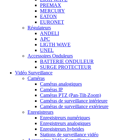
PREMAX
MERCURY
EATON
EURONET
Régulateurs
ANDELI
APC
LIGTH WAVE
UNEL
Accessoires Onduleurs
BATTERIE ONDULEUR
SURGE PROTECTEUR
Vidéo Surveillance
Caméras
Caméras analogiques
Caméras IP
Caméras PTZ (Pan-Tilt-Zoom)
Caméras de surveillance intérieure
Caméras de surveillance extérieure
Enregistreurs
Enregistreurs numériques
Enregistreurs analogiques
Enregistreurs hybrides
Stations de surveillance vidéo