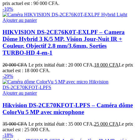
prix actuel est : 90 000 CFA.
-10%
Ajouter au panier
HIKVISION DS-2CE76K0T‑EXLPF – Camera
Dôme Hybrid 3 K/5 MP, Vision Jour‑Nuit IR +
Couleur, Objectif 2.8 mm/3.6mm, Sorties
TURBO‑HD 4‑en‑1
20 000
CFA
Le prix initial était : 20 000 CFA.
18 000
CFA
Le prix
actuel est : 18 000 CFA.
-29%
Ajouter au panier
Hikvision DS‑2CE70KFOT‑LPFS – Caméra dôme
ColorVu 5 MP avec microphone
35 000
CFA
Le prix initial était : 35 000 CFA.
25 000
CFA
Le prix
actuel est : 25 000 CFA.
-18%