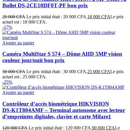
Bullet DS‑2CE10DF0T‑PF bon prix
20 000
CFA
Le prix initial était : 20 000 CFA.
18 000
CFA
Le prix
actuel est : 18 000 CFA.
-17%
Ajouter au panier
Caméra MultiStar S 574 – Dôme AHD 5MP vision
couleur jour/nuit bon prix
30 000
CFA
Le prix initial était : 30 000 CFA.
25 000
CFA
Le prix
actuel est : 25 000 CFA.
-25%
Ajouter au panier
Contrôleur d’accès biométrique HIKVISION
DS‑K1T804AMF – Terminal autonome avec lecteur
d’empreintes digitales, clavier et carte Mifare1
120 000
CFA
Le prix initial était : 120 000 CFA.
90 000
CFA
Le