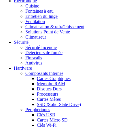
Electronique
Cuisine
Fontaines à eau
Entretien du linge
Ventilation
Climatisation & rafraîchissement
Solutions Point de Vente
Climatiseur
Sécurité
Sécurité Incendie
Détecteurs de fumée
Firewalls
Antivirus
Hardware
Composants Internes
Cartes Graphiques
Mémoire RAM
Disques Durs
Processeurs
Cartes Mères
SSD (Solid-State Drive)
Périphériques
Clés USB
Cartes Micro SD
Clés Wi-Fi