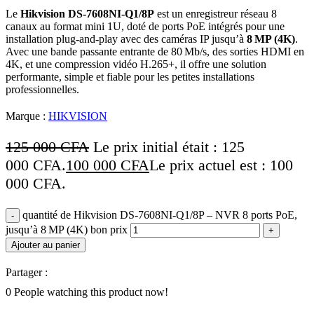
Le
Hikvision DS‑7608NI‑Q1/8P
est un enregistreur réseau 8
canaux au format mini 1U, doté de ports PoE intégrés pour une
installation plug‑and‑play avec des caméras IP jusqu’à
8 MP (4K)
.
Avec une bande passante entrante de 80 Mb/s, des sorties HDMI en
4K, et une compression vidéo H.265+, il offre une solution
performante, simple et fiable pour les petites installations
professionnelles.
Marque :
HIKVISION
125 000
CFA
Le prix initial était : 125
000 CFA.
100 000
CFA
Le prix actuel est : 100
000 CFA.
quantité de Hikvision DS‑7608NI‑Q1/8P – NVR 8 ports PoE,
jusqu’à 8 MP (4K) bon prix
Ajouter au panier
Partager :
0
People watching this product now!