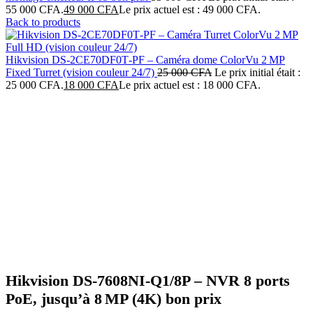
55 000 CFA.
49 000
CFA
Le prix actuel est : 49 000 CFA.
Back to products
Hikvision DS‑2CE70DF0T‑PF – Caméra dome ColorVu 2 MP
Fixed Turret (vision couleur 24/7)
25 000
CFA
Le prix initial était :
25 000 CFA.
18 000
CFA
Le prix actuel est : 18 000 CFA.
-20%
Click to enlarge
Hikvision DS‑7608NI‑Q1/8P – NVR 8 ports
PoE, jusqu’à 8 MP (4K) bon prix