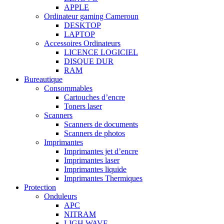
APPLE
Ordinateur gaming Cameroun
DESKTOP
LAPTOP
Accessoires Ordinateurs
LICENCE LOGICIEL
DISQUE DUR
RAM
Bureautique
Consommables
Cartouches d’encre
Toners laser
Scanners
Scanners de documents
Scanners de photos
Imprimantes
Imprimantes jet d’encre
Imprimantes laser
Imprimantes liquide
Imprimantes Thermiques
Protection
Onduleurs
APC
NITRAM
LIGH WAVE