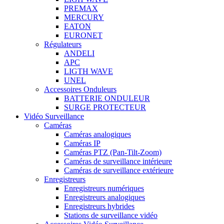
PREMAX
MERCURY
EATON
EURONET
Régulateurs
ANDELI
APC
LIGTH WAVE
UNEL
Accessoires Onduleurs
BATTERIE ONDULEUR
SURGE PROTECTEUR
Vidéo Surveillance
Caméras
Caméras analogiques
Caméras IP
Caméras PTZ (Pan-Tilt-Zoom)
Caméras de surveillance intérieure
Caméras de surveillance extérieure
Enregistreurs
Enregistreurs numériques
Enregistreurs analogiques
Enregistreurs hybrides
Stations de surveillance vidéo