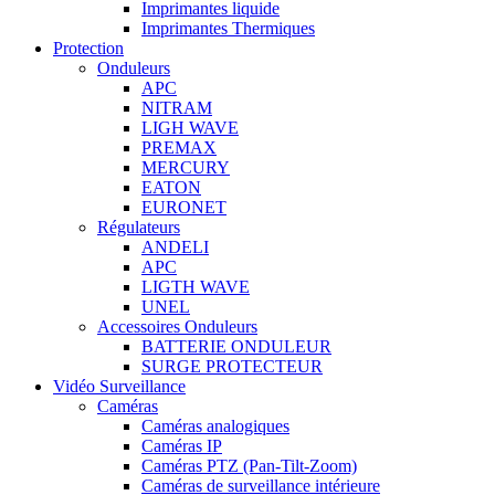
Imprimantes liquide
Imprimantes Thermiques
Protection
Onduleurs
APC
NITRAM
LIGH WAVE
PREMAX
MERCURY
EATON
EURONET
Régulateurs
ANDELI
APC
LIGTH WAVE
UNEL
Accessoires Onduleurs
BATTERIE ONDULEUR
SURGE PROTECTEUR
Vidéo Surveillance
Caméras
Caméras analogiques
Caméras IP
Caméras PTZ (Pan-Tilt-Zoom)
Caméras de surveillance intérieure