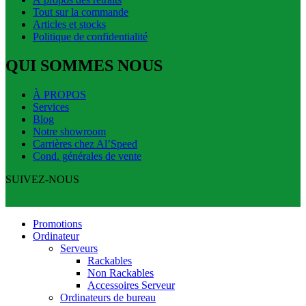
Tout sur la commande
Articles et stocks
Politique de confidentialité
QUI SOMMES NOUS
À PROPOS
Services
Blog
Notre showroom
Carrières chez Al’Speed
Cond. générales de vente
SUIVEZ-NOUS
Promotions
Ordinateur
Serveurs
Rackables
Non Rackables
Accessoires Serveur
Ordinateurs de bureau