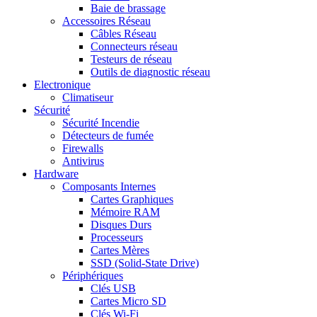
Baie de brassage
Accessoires Réseau
Câbles Réseau
Connecteurs réseau
Testeurs de réseau
Outils de diagnostic réseau
Electronique
Climatiseur
Sécurité
Sécurité Incendie
Détecteurs de fumée
Firewalls
Antivirus
Hardware
Composants Internes
Cartes Graphiques
Mémoire RAM
Disques Durs
Processeurs
Cartes Mères
SSD (Solid-State Drive)
Périphériques
Clés USB
Cartes Micro SD
Clés Wi-Fi