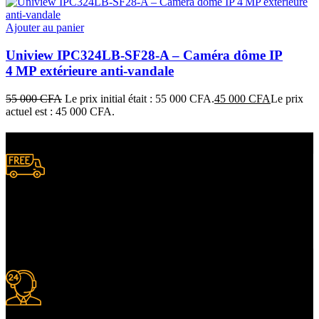
Ajouter au panier
Uniview IPC324LB‑SF28‑A – Caméra dôme IP
4 MP extérieure anti‑vandale
55 000
CFA
Le prix initial était : 55 000 CFA.
45 000
CFA
Le prix
actuel est : 45 000 CFA.
Livraison gratuite
à certaines conditions.