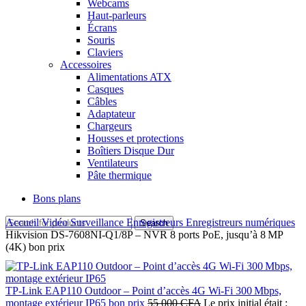
Webcams
Haut-parleurs
Écrans
Souris
Claviers
Accessoires
Alimentations ATX
Casques
Câbles
Adaptateur
Chargeurs
Housses et protections
Boîtiers Disque Dur
Ventilateurs
Pâte thermique
Bons plans
Accueil
Vidéo Surveillance
Enregistreurs
Enregistreurs numériques
Search
Hikvision DS‑7608NI‑Q1/8P – NVR 8 ports PoE, jusqu’à 8 MP
(4K) bon prix
TP‑Link EAP110 Outdoor – Point d’accès 4G Wi‑Fi 300 Mbps,
montage extérieur IP65 bon prix
55 000
CFA
Le prix initial était :