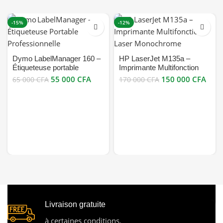
-15%
-12%
Dymo LabelManager 160 –
HP LaserJet M135a –
Étiqueteuse portable
Imprimante Multifonction
(QWERTY, D1 6/9/12 mm)
Laser Monochrome bon prix
55 000
CFA
150 000
CFA
65 000
CFA
170 000
CFA
Bon prix
en vente au Cameroun
Livraison gratuite
à certaines conditions.