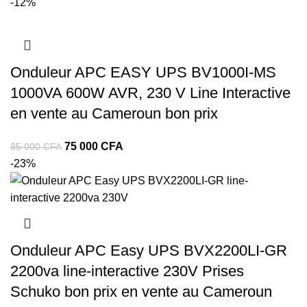
prix
prix
-12%
initial
actuel
était :
est :
1
1
Onduleur APC EASY UPS BV1000I-MS
550
375
000 CFA.
000 CFA.
1000VA 600W AVR, 230 V Line Interactive
en vente au Cameroun bon prix
Le
Le
75 000
CFA
85 000
CFA
prix
prix
-23%
initial
actuel
était :
est :
85
75
000 CFA.
000 CFA.
Onduleur APC Easy UPS BVX2200LI-GR
2200va line-interactive 230V Prises
Schuko bon prix en vente au Cameroun