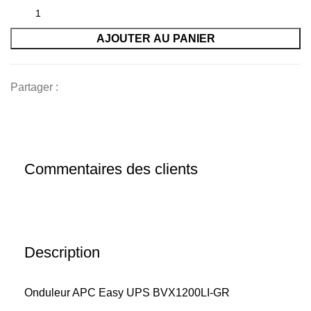
initial
actuel
était :
est :
AJOUTER AU PANIER
135
110
000 CFA.
000 CFA.
Partager :
Commentaires des clients
Description
Onduleur APC Easy UPS BVX1200LI-GR