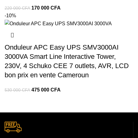
Le
Le
170 000
CFA
220 000
CFA
prix
prix
-10%
initial
actuel
était :
est :
220
170
000 CFA.
000 CFA.
Onduleur APC Easy UPS SMV3000AI
3000VA Smart Line Interactive Tower,
230V, 4 Schuko CEE 7 outlets, AVR, LCD
bon prix en vente Cameroun
Le
Le
475 000
CFA
530 000
CFA
prix
prix
initial
actuel
était :
est :
530
475
000 CFA.
000 CFA.