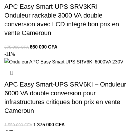
APC Easy Smart-UPS SRV3KRI –
000 CFA.
000 CFA.
Onduleur rackable 3000 VA double
conversion avec LCD intégré bon prix en
vente Cameroun
Le
Le
660 000
CFA
675 000
CFA
prix
prix
-11%
initial
actuel
était :
est :
675
660
000 CFA.
000 CFA.
APC Easy Smart-UPS SRV6KI – Onduleur
6000 VA double conversion pour
infrastructures critiques bon prix en vente
Cameroun
Le
Le
1 375 000
CFA
1 550 000
CFA