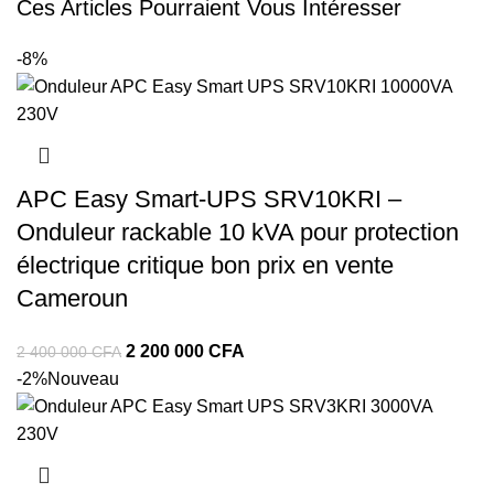
Ces Articles Pourraient Vous Intéresser
-8%
APC Easy Smart-UPS SRV10KRI –
Onduleur rackable 10 kVA pour protection
électrique critique bon prix en vente
Cameroun
Le
Le
2 200 000
CFA
2 400 000
CFA
prix
prix
-2%
Nouveau
initial
actuel
était :
est :
2
2
400
200