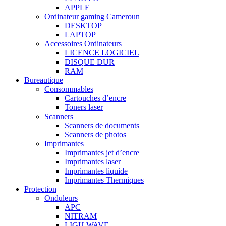
APPLE
Ordinateur gaming Cameroun
DESKTOP
LAPTOP
Accessoires Ordinateurs
LICENCE LOGICIEL
DISQUE DUR
RAM
Bureautique
Consommables
Cartouches d’encre
Toners laser
Scanners
Scanners de documents
Scanners de photos
Imprimantes
Imprimantes jet d’encre
Imprimantes laser
Imprimantes liquide
Imprimantes Thermiques
Protection
Onduleurs
APC
NITRAM
LIGH WAVE