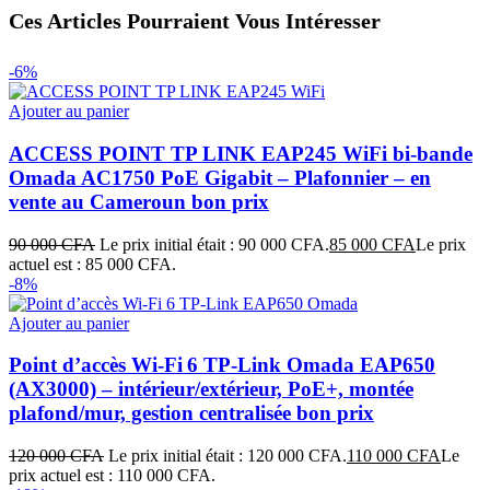
Ces Articles Pourraient Vous Intéresser
-6%
Ajouter au panier
ACCESS POINT TP LINK EAP245 WiFi bi-bande
Omada AC1750 PoE Gigabit – Plafonnier – en
vente au Cameroun bon prix
90 000
CFA
Le prix initial était : 90 000 CFA.
85 000
CFA
Le prix
actuel est : 85 000 CFA.
-8%
Ajouter au panier
Point d’accès Wi‑Fi 6 TP‑Link Omada EAP650
(AX3000) – intérieur/extérieur, PoE+, montée
plafond/mur, gestion centralisée bon prix
120 000
CFA
Le prix initial était : 120 000 CFA.
110 000
CFA
Le
prix actuel est : 110 000 CFA.