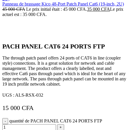
Panneau de brassage Kico 48-Port Patch Panel Cat6 (19-inch, 2U)
45 000
CFA
Le prix initial était : 45 000 CFA.
35 000
CFA
Le prix
actuel est : 35 000 CFA.
Click to enlarge
PACH PANEL CAT6 24 PORTS FTP
The through patch panel offers 24 ports of CAT6 in line (coupler
style) connections. It is a great solution for network and cable
management. The product offers a clearly labelled, neat and
effective Cat6 pass through panel which is ideal for the heart of any
large network. The pass through patch panel can be mounted in any
19 inch profile network cabinet.
UGS :
ALS-RSX-032
15 000
CFA
quantité de PACH PANEL CAT6 24 PORTS FTP