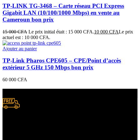
TP-LINK TG-3468 – Carte réseau PCI Express
Gigabit LAN (10/100/1000 Mbps) en vente au
Cameroun bon prix
15 000
CFA
Le prix initial était : 15 000 CFA.
10 000
CFA
Le prix
actuel est : 10 000 CFA.
Ajouter au panier
TP‑Link Pharos CPE605 – CPE/Point d’accès
extérieur 5 GHz 150 Mbps bon prix
60 000
CFA
Livraison gratuite
à certaines conditions.