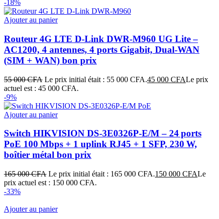
-18%
Ajouter au panier
Routeur 4G LTE D-Link DWR-M960 UG Lite –
AC1200, 4 antennes, 4 ports Gigabit, Dual-WAN
(SIM + WAN) bon prix
55 000
CFA
Le prix initial était : 55 000 CFA.
45 000
CFA
Le prix
actuel est : 45 000 CFA.
-9%
Ajouter au panier
Switch HIKVISION DS‑3E0326P‑E/M – 24 ports
PoE 100 Mbps + 1 uplink RJ45 + 1 SFP, 230 W,
boîtier métal bon prix
165 000
CFA
Le prix initial était : 165 000 CFA.
150 000
CFA
Le
prix actuel est : 150 000 CFA.
-33%
Ajouter au panier