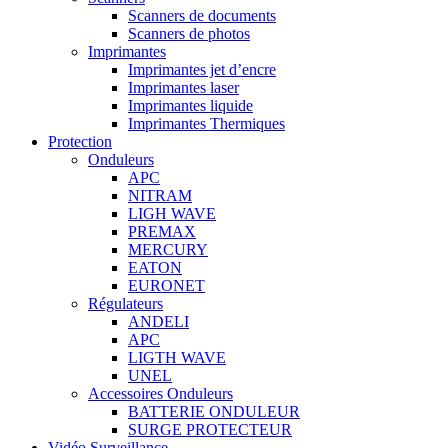
Scanners de documents
Scanners de photos
Imprimantes
Imprimantes jet d’encre
Imprimantes laser
Imprimantes liquide
Imprimantes Thermiques
Protection
Onduleurs
APC
NITRAM
LIGH WAVE
PREMAX
MERCURY
EATON
EURONET
Régulateurs
ANDELI
APC
LIGTH WAVE
UNEL
Accessoires Onduleurs
BATTERIE ONDULEUR
SURGE PROTECTEUR
Vidéo Surveillance