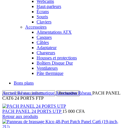
Webcams
Haut-parleurs
Écrans
Souris
Claviers
Accessoires
Alimentations ATX
Casques
Câbles
Adaptateur
Chargeurs
Housses et protections
Boîtiers Disque Dur
Ventilateurs
Pâte thermique
Bons plans
Accueil
Réseau informatique
Accessoires Réseau
PACH PANEL
Rechercher
CAT6 24 PORTS FTP
PACH PANEL 24 PORTS UTP
15 000
CFA
Retour aux produits