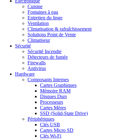
Electronique
Cuisine
Fontaines à eau
Entretien du linge
Ventilation
Climatisation & rafraîchissement
Solutions Point de Vente
Climatiseur
Sécurité
Sécurité Incendie
Détecteurs de fumée
Firewalls
Antivirus
Hardware
Composants Internes
Cartes Graphiques
Mémoire RAM
Disques Durs
Processeurs
Cartes Mères
SSD (Solid-State Drive)
Périphériques
Clés USB
Cartes Micro SD
Clés Wi-Fi