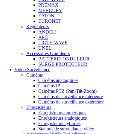
PREMAX
MERCURY
EATON
EURONET
Régulateurs
ANDELI
APC
LIGTH WAVE
UNEL
Accessoires Onduleurs
BATTERIE ONDULEUR
SURGE PROTECTEUR
Vidéo Surveillance
Caméras
Caméras analogiques
Caméras IP
Caméras PTZ (Pan-Tilt-Zoom)
Caméras de surveillance intérieure
Caméras de surveillance extérieure
Enregistreurs
Enregistreurs numériques
Enregistreurs analogiques
Enregistreurs hybrides
Stations de surveillance vidéo