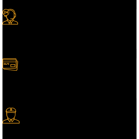
Support 24/7
Services client adapté.
Paiement multiple
Plusieurs modes de paiement.
Livraison express