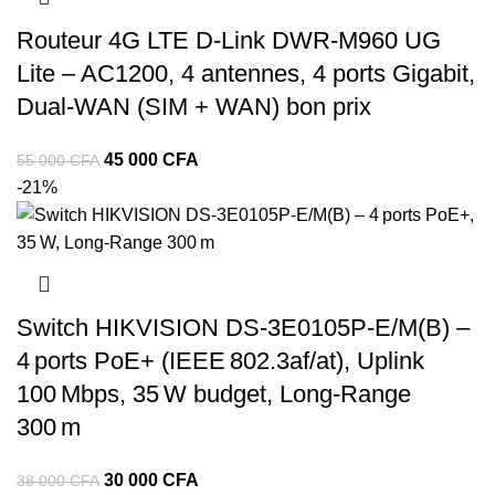
Routeur 4G LTE D-Link DWR-M960 UG
Lite – AC1200, 4 antennes, 4 ports Gigabit,
Dual-WAN (SIM + WAN) bon prix
45 000
CFA
55 000
CFA
-21%
Switch HIKVISION DS‑3E0105P‑E/M(B) –
4 ports PoE+ (IEEE 802.3af/at), Uplink
100 Mbps, 35 W budget, Long‑Range
300 m
30 000
CFA
38 000
CFA