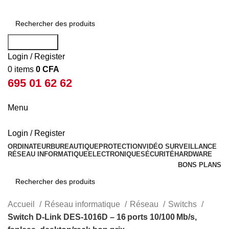
Rechercher
Login / Register
0
items
0
CFA
695 01 62 62
Menu
Login / Register
ORDINATEUR
BUREAUTIQUE
PROTECTION
VIDÉO SURVEILLANCE
RÉSEAU INFORMATIQUE
ELECTRONIQUE
SÉCURITÉ
HARDWARE
BONS PLANS
Rechercher
Accueil
Réseau informatique
Réseau
Switchs
Switch D‑Link DES‑1016D – 16 ports 10/100 Mb/s,