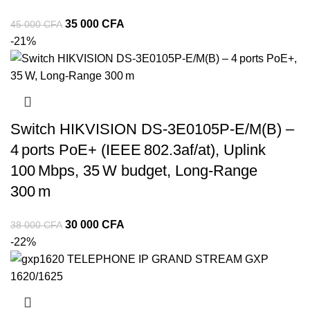
35 000
CFA
45 000
CFA
-21%
Switch HIKVISION DS‑3E0105P‑E/M(B) –
4 ports PoE+ (IEEE 802.3af/at), Uplink
100 Mbps, 35 W budget, Long‑Range
300 m
30 000
CFA
38 000
CFA
-22%