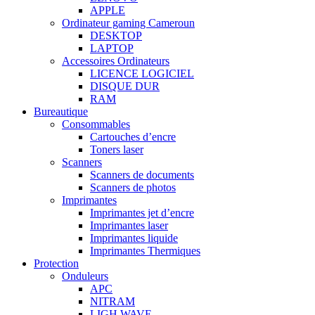
APPLE
Ordinateur gaming Cameroun
DESKTOP
LAPTOP
Accessoires Ordinateurs
LICENCE LOGICIEL
DISQUE DUR
RAM
Bureautique
Consommables
Cartouches d’encre
Toners laser
Scanners
Scanners de documents
Scanners de photos
Imprimantes
Imprimantes jet d’encre
Imprimantes laser
Imprimantes liquide
Imprimantes Thermiques
Protection
Onduleurs
APC
NITRAM
LIGH WAVE