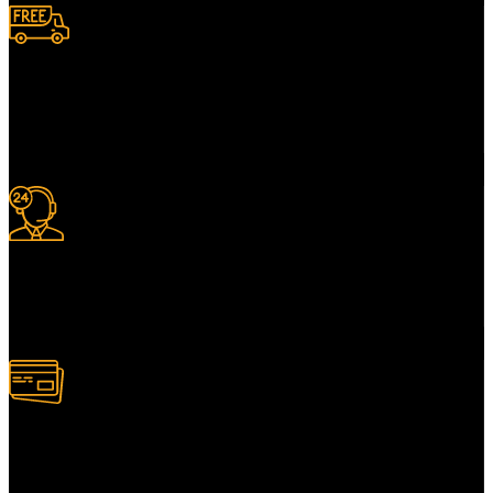
Livraison gratuite
à certaines conditions.
Support 24/7
Services client adapté.
Paiement multiple
Plusieurs modes de paiement.