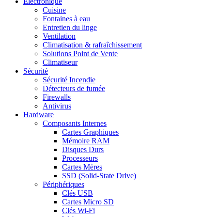
Electronique
Cuisine
Fontaines à eau
Entretien du linge
Ventilation
Climatisation & rafraîchissement
Solutions Point de Vente
Climatiseur
Sécurité
Sécurité Incendie
Détecteurs de fumée
Firewalls
Antivirus
Hardware
Composants Internes
Cartes Graphiques
Mémoire RAM
Disques Durs
Processeurs
Cartes Mères
SSD (Solid-State Drive)
Périphériques
Clés USB
Cartes Micro SD
Clés Wi-Fi