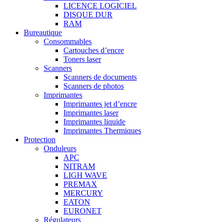
LICENCE LOGICIEL
DISQUE DUR
RAM
Bureautique
Consommables
Cartouches d’encre
Toners laser
Scanners
Scanners de documents
Scanners de photos
Imprimantes
Imprimantes jet d’encre
Imprimantes laser
Imprimantes liquide
Imprimantes Thermiques
Protection
Onduleurs
APC
NITRAM
LIGH WAVE
PREMAX
MERCURY
EATON
EURONET
Régulateurs