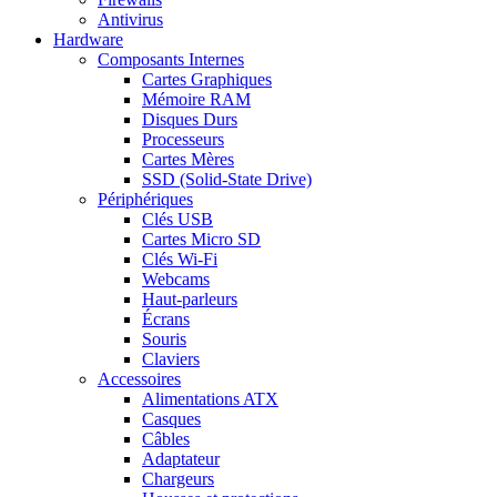
Antivirus
Hardware
Composants Internes
Cartes Graphiques
Mémoire RAM
Disques Durs
Processeurs
Cartes Mères
SSD (Solid-State Drive)
Périphériques
Clés USB
Cartes Micro SD
Clés Wi-Fi
Webcams
Haut-parleurs
Écrans
Souris
Claviers
Accessoires
Alimentations ATX
Casques
Câbles
Adaptateur
Chargeurs