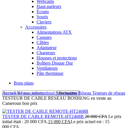
Webcams
Haut-parleurs
Écrans
Souris
Claviers
Accessoires
Alimentations ATX
Casques
Câbles
Adaptateur
Chargeurs
Housses et protections
Boîtiers Disque Dur
Ventilateurs
Pâte thermique
Bons plans
Accueil
Réseau informatique
Accessoires Réseau
Testeurs de réseau
Rechercher
TESTEUR DE CABLE RESEAU BOSHENG en vente au
Cameroun bon prix
TESTER DE CABLE REMOTE-HT2468B
20 000
CFA
Le prix
initial était : 20 000 CFA.
15 000
CFA
Le prix actuel est : 15
000 CFA.