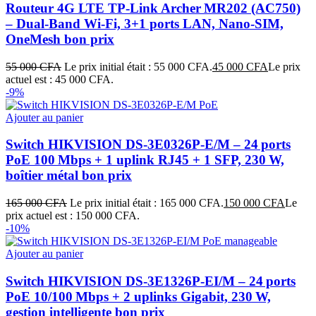
Routeur 4G LTE TP‑Link Archer MR202 (AC750)
– Dual‑Band Wi‑Fi, 3+1 ports LAN, Nano‑SIM,
OneMesh bon prix
55 000
CFA
Le prix initial était : 55 000 CFA.
45 000
CFA
Le prix
actuel est : 45 000 CFA.
-9%
Ajouter au panier
Switch HIKVISION DS‑3E0326P‑E/M – 24 ports
PoE 100 Mbps + 1 uplink RJ45 + 1 SFP, 230 W,
boîtier métal bon prix
165 000
CFA
Le prix initial était : 165 000 CFA.
150 000
CFA
Le
prix actuel est : 150 000 CFA.
-10%
Ajouter au panier
Switch HIKVISION DS‑3E1326P‑EI/M – 24 ports
PoE 10/100 Mbps + 2 uplinks Gigabit, 230 W,
gestion intelligente bon prix