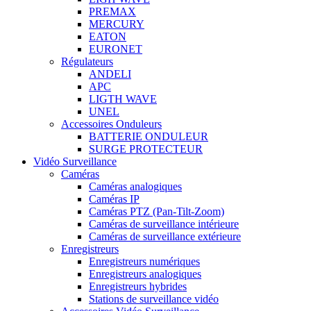
PREMAX
MERCURY
EATON
EURONET
Régulateurs
ANDELI
APC
LIGTH WAVE
UNEL
Accessoires Onduleurs
BATTERIE ONDULEUR
SURGE PROTECTEUR
Vidéo Surveillance
Caméras
Caméras analogiques
Caméras IP
Caméras PTZ (Pan-Tilt-Zoom)
Caméras de surveillance intérieure
Caméras de surveillance extérieure
Enregistreurs
Enregistreurs numériques
Enregistreurs analogiques
Enregistreurs hybrides
Stations de surveillance vidéo