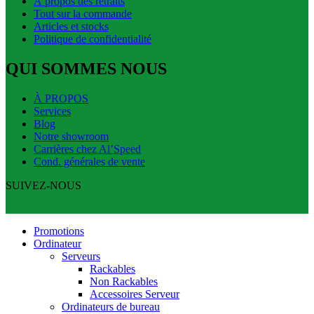
À propos des retraits
Tout sur la commande
Articles et stocks
Politique de confidentialité
QUI SOMMES NOUS
À PROPOS
Services
Blog
Notre showroom
Carrières chez Al’Speed
Cond. générales de vente
SUIVEZ-NOUS
Promotions
Ordinateur
Serveurs
Rackables
Non Rackables
Accessoires Serveur
Ordinateurs de bureau