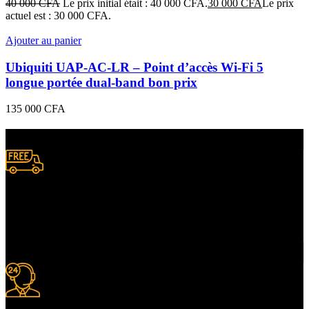
40 000
CFA
Le prix initial était : 40 000 CFA.
30 000
CFA
Le prix
actuel est : 30 000 CFA.
Ajouter au panier
Ubiquiti UAP‑AC‑LR – Point d’accès Wi-Fi 5
longue portée dual-band bon prix
135 000
CFA
Livraison gratuite
à certaines conditions.