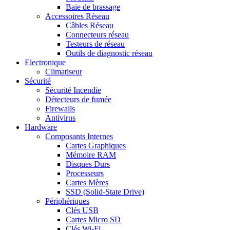
Baie de brassage
Accessoires Réseau
Câbles Réseau
Connecteurs réseau
Testeurs de réseau
Outils de diagnostic réseau
Electronique
Climatiseur
Sécurité
Sécurité Incendie
Détecteurs de fumée
Firewalls
Antivirus
Hardware
Composants Internes
Cartes Graphiques
Mémoire RAM
Disques Durs
Processeurs
Cartes Mères
SSD (Solid-State Drive)
Périphériques
Clés USB
Cartes Micro SD
Clés Wi-Fi