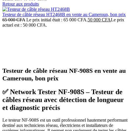
Retour aux produits
Testeur de câble réseau HT2468B en vente au Cameroun, bon prix
65 000
CFA
Le prix initial était : 65 000 CFA.
50 000
CFA
Le prix
actuel est : 50 000 CFA.
-22%
Click to enlarge
Testeur de câble réseau NF-908S en vente au
Cameroun, bon prix
✅
Network Tester NF-908S – Testeur de
câbles réseau avec détection de longueur
et diagnostic précis
Le testeur NF-908S est un outil professionnel hautement performant
destiné aux techniciens réseau, électriciens et installateurs de
systèmes informatiques. Il permet non seulement de tester les câbles