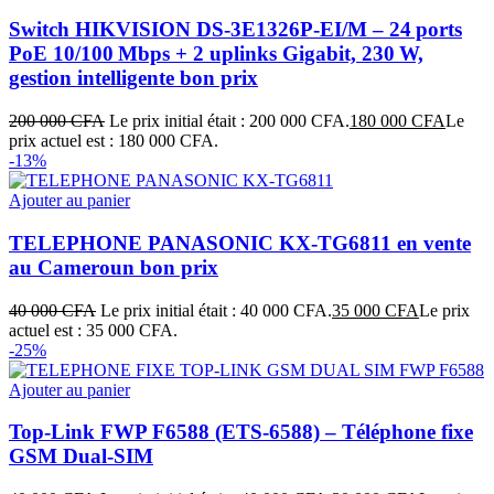
Switch HIKVISION DS‑3E1326P‑EI/M – 24 ports
PoE 10/100 Mbps + 2 uplinks Gigabit, 230 W,
gestion intelligente bon prix
200 000
CFA
Le prix initial était : 200 000 CFA.
180 000
CFA
Le
prix actuel est : 180 000 CFA.
-13%
Ajouter au panier
TELEPHONE PANASONIC KX-TG6811 en vente
au Cameroun bon prix
40 000
CFA
Le prix initial était : 40 000 CFA.
35 000
CFA
Le prix
actuel est : 35 000 CFA.
-25%
Ajouter au panier
Top‑Link FWP F6588 (ETS‑6588) – Téléphone fixe
GSM Dual‑SIM