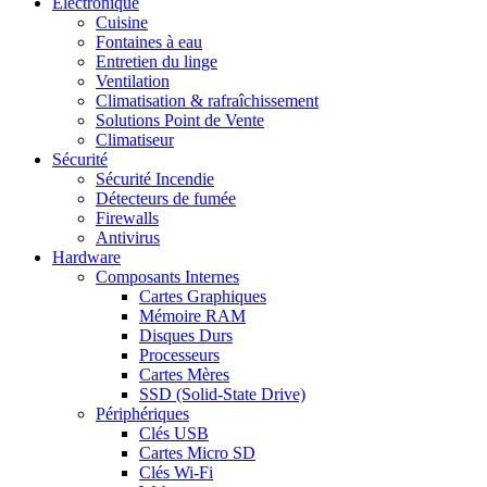
Electronique
Cuisine
Fontaines à eau
Entretien du linge
Ventilation
Climatisation & rafraîchissement
Solutions Point de Vente
Climatiseur
Sécurité
Sécurité Incendie
Détecteurs de fumée
Firewalls
Antivirus
Hardware
Composants Internes
Cartes Graphiques
Mémoire RAM
Disques Durs
Processeurs
Cartes Mères
SSD (Solid-State Drive)
Périphériques
Clés USB
Cartes Micro SD
Clés Wi-Fi