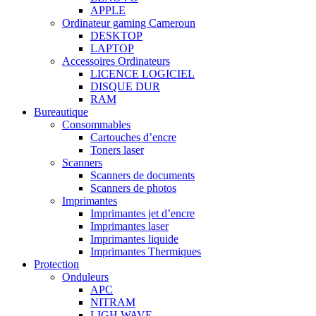
APPLE
Ordinateur gaming Cameroun
DESKTOP
LAPTOP
Accessoires Ordinateurs
LICENCE LOGICIEL
DISQUE DUR
RAM
Bureautique
Consommables
Cartouches d’encre
Toners laser
Scanners
Scanners de documents
Scanners de photos
Imprimantes
Imprimantes jet d’encre
Imprimantes laser
Imprimantes liquide
Imprimantes Thermiques
Protection
Onduleurs
APC
NITRAM
LIGH WAVE