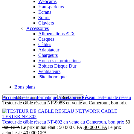
Webcams
Haut-parleurs
Écrans
Souris
Claviers
Accessoires
Alimentations ATX
Casques
Câbles
Adaptateur
Chargeurs
Housses et protections
Boîtiers Disque Dur
Ventilateurs
Pâte thermique
Bons plans
Accueil
Réseau informatique
Accessoires Réseau
Testeurs de réseau
Rechercher
Testeur de câble réseau NF-908S en vente au Cameroun, bon prix
Testeur de câble réseau NF-802 en vente au Cameroun, bon prix
50
000
CFA
Le prix initial était : 50 000 CFA.
40 000
CFA
Le prix
actuel est : 40 000 CFA.