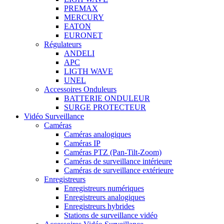
PREMAX
MERCURY
EATON
EURONET
Régulateurs
ANDELI
APC
LIGTH WAVE
UNEL
Accessoires Onduleurs
BATTERIE ONDULEUR
SURGE PROTECTEUR
Vidéo Surveillance
Caméras
Caméras analogiques
Caméras IP
Caméras PTZ (Pan-Tilt-Zoom)
Caméras de surveillance intérieure
Caméras de surveillance extérieure
Enregistreurs
Enregistreurs numériques
Enregistreurs analogiques
Enregistreurs hybrides
Stations de surveillance vidéo