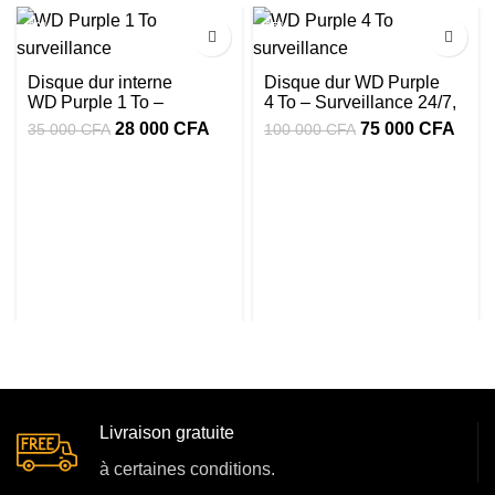
-20%
-25%
Disque dur interne
Disque dur WD Purple
WD Purple 1 To –
4 To – Surveillance 24/7,
Surveillance 24/7,
3,5″ SATA III, cache
28 000
CFA
75 000
CFA
35 000
CFA
100 000
CFA
5400 RPM, SATA III,
256 Mo, AllFrame bon
cache 64 Mo
prix
Livraison gratuite
à certaines conditions.