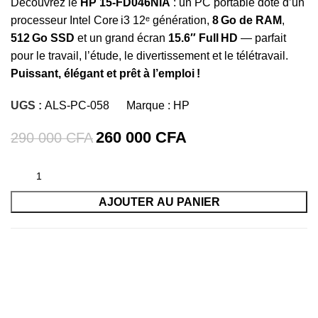
Découvrez le
HP 15‑FD046NIA
: un PC portable doté d’un
processeur Intel Core i3 12ᵉ génération,
8 Go de RAM
,
512 Go SSD
et un grand écran
15.6″ Full HD
— parfait
pour le travail, l’étude, le divertissement et le télétravail.
Puissant, élégant et prêt à l’emploi !
UGS :
ALS-PC-058
Marque :
HP
260 000
CFA
290 000
CFA
AJOUTER AU PANIER