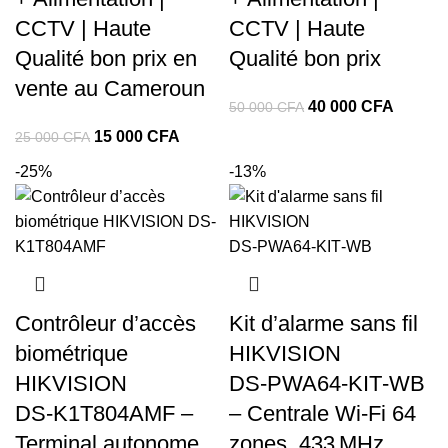
CCTV | Haute
CCTV | Haute
Qualité bon prix en
Qualité bon prix
vente au Cameroun
Le
Le
40 000
CFA
50 000
CFA
prix
prix
Le
Le
15 000
CFA
25 000
CFA
initial
actuel
prix
prix
-25%
-13%
était :
est :
initial
actuel
50
40
était :
est :
000 CFA.
000 CF
25
15
000 CFA.
000 CFA.
Contrôleur d’accès
Kit d’alarme sans fil
biométrique
HIKVISION
HIKVISION
DS‑PWA64‑KIT‑WB
DS‑K1T804AMF –
– Centrale Wi-Fi 64
Terminal autonome
zones, 433 MHz,