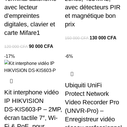
avec lecteur
avec détecteurs PIR
d’empreintes
et magnétique bon
digitales, clavier et
prix
carte Mifare1
Le
Le
130 000
CFA
150 000
CFA
prix
prix
Le
Le
90 000
CFA
120 000
CFA
initial
actue
prix
prix
-17%
-6%
était :
est :
initial
actuel
150
130
était :
est :
000 CFA.
000 
120
90
000 CFA.
000 CFA.
Ubiquiti UniFi
Kit interphone vidéo
Protect Network
IP HIKVISION
Video Recorder Pro
DS‑KIS603‑P – 2MP,
(UNVR-Pro) –
écran tactile 7″, Wi-
Enregistreur vidéo
Fi & PoE, pour