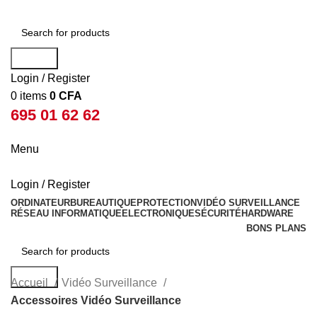
Search
Login / Register
0
items
0
CFA
695 01 62 62
Menu
Login / Register
ORDINATEUR
BUREAUTIQUE
PROTECTION
VIDÉO SURVEILLANCE
RÉSEAU INFORMATIQUE
ELECTRONIQUE
SÉCURITÉ
HARDWARE
BONS PLANS
Search
Accueil
Vidéo Surveillance
Accessoires Vidéo Surveillance