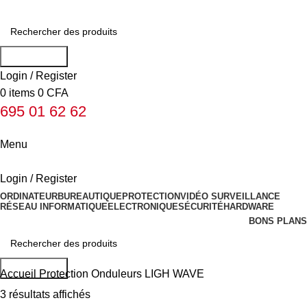
Rechercher
Login / Register
0
items
0
CFA
695 01 62 62
Menu
Login / Register
ORDINATEUR
BUREAUTIQUE
PROTECTION
VIDÉO SURVEILLANCE
RÉSEAU INFORMATIQUE
ELECTRONIQUE
SÉCURITÉ
HARDWARE
BONS PLANS
Rechercher
Accueil
Protection
Onduleurs
LIGH WAVE
3 résultats affichés