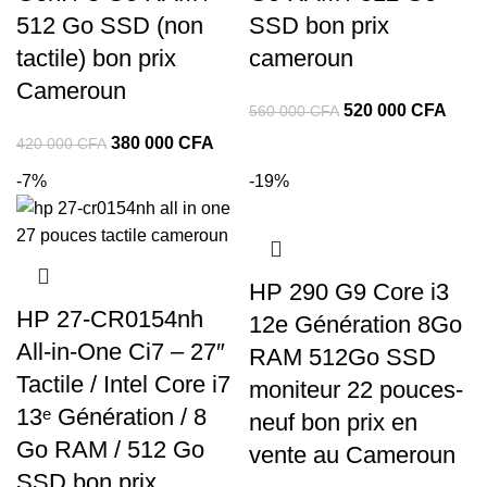
512 Go SSD (non
SSD bon prix
tactile) bon prix
cameroun
Cameroun
520 000
CFA
560 000
CFA
380 000
CFA
420 000
CFA
-7%
-19%
HP 290 G9 Core i3
HP 27-CR0154nh
12e Génération 8Go
All-in-One Ci7 – 27″
RAM 512Go SSD
Tactile / Intel Core i7
moniteur 22 pouces-
13ᵉ Génération / 8
neuf bon prix en
Go RAM / 512 Go
vente au Cameroun
SSD bon prix