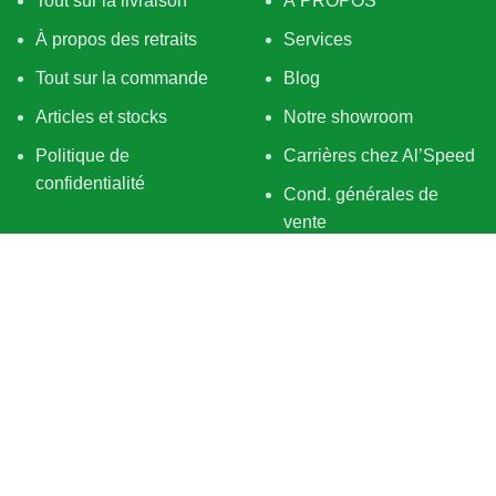
Tout sur la livraison
À PROPOS
À propos des retraits
Services
Tout sur la commande
Blog
Articles et stocks
Notre showroom
Politique de
Carrières chez Al’Speed
confidentialité
Cond. générales de
vente
SUIVEZ-NOUS
Filters
Cart
Menu