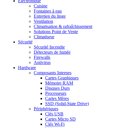
Electronique
Cuisine
Fontaines à eau
Entretien du linge
Ventilation
Climatisation & rafraîchissement
Solutions Point de Vente
Climatiseur
Sécurité
Sécurité Incendie
Détecteurs de fumée
Firewalls
Antivirus
Hardware
Composants Internes
Cartes Graphiques
Mémoire RAM
Disques Durs
Processeurs
Cartes Mères
SSD (Solid-State Drive)
Périphériques
Clés USB
Cartes Micro SD
Clés Wi-Fi