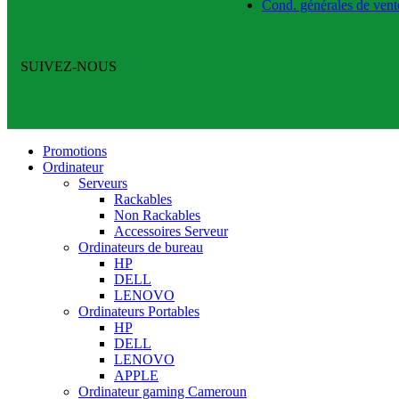
Cond. générales de vent
SUIVEZ-NOUS
Promotions
Ordinateur
Serveurs
Rackables
Non Rackables
Accessoires Serveur
Ordinateurs de bureau
HP
DELL
LENOVO
Ordinateurs Portables
HP
DELL
LENOVO
APPLE
Ordinateur gaming Cameroun