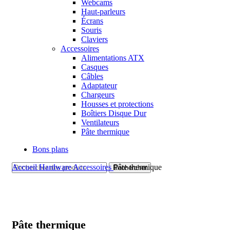
Webcams
Haut-parleurs
Écrans
Souris
Claviers
Accessoires
Alimentations ATX
Casques
Câbles
Adaptateur
Chargeurs
Housses et protections
Boîtiers Disque Dur
Ventilateurs
Pâte thermique
Bons plans
Accueil
Hardware
Accessoires
Pâte thermique
Rechercher
Pâte thermique