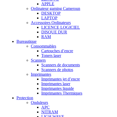
APPLE
Ordinateur gaming Cameroun
DESKTOP
LAPTOP
Accessoires Ordinateurs
LICENCE LOGICIEL
DISQUE DUR
RAM
Bureautique
Consommables
Cartouches d’encre
Toners laser
Scanners
Scanners de documents
Scanners de photos
Imprimantes
Imprimantes jet d’encre
Imprimantes laser
Imprimantes liquide
Imprimantes Thermiques
Protection
Onduleurs
APC
NITRAM
LIGH WAVE