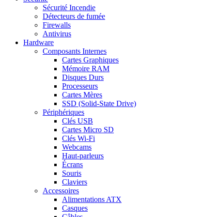
Sécurité Incendie
Détecteurs de fumée
Firewalls
Antivirus
Hardware
Composants Internes
Cartes Graphiques
Mémoire RAM
Disques Durs
Processeurs
Cartes Mères
SSD (Solid-State Drive)
Périphériques
Clés USB
Cartes Micro SD
Clés Wi-Fi
Webcams
Haut-parleurs
Écrans
Souris
Claviers
Accessoires
Alimentations ATX
Casques
Câbles