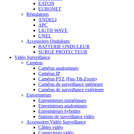
EATON
EURONET
Régulateurs
ANDELI
APC
LIGTH WAVE
UNEL
Accessoires Onduleurs
BATTERIE ONDULEUR
SURGE PROTECTEUR
Vidéo Surveillance
Caméras
Caméras analogiques
Caméras IP
Caméras PTZ (Pan-Tilt-Zoom)
Caméras de surveillance intérieure
Caméras de surveillance extérieure
Enregistreurs
Enregistreurs numériques
Enregistreurs analogiques
Enregistreurs hybrides
Stations de surveillance vidéo
Accessoires Vidéo Surveillance
Câbles vidéo
Connecteurs vidéo