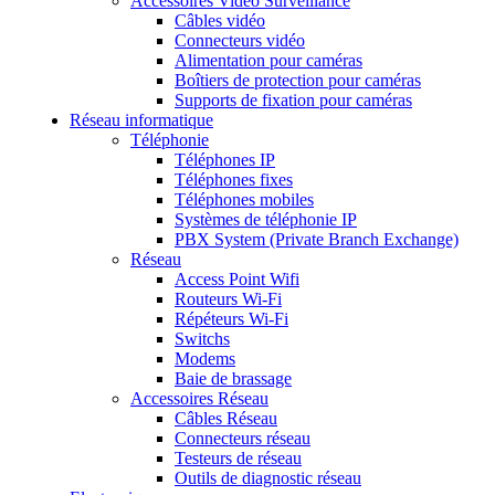
Accessoires Vidéo Surveillance
Câbles vidéo
Connecteurs vidéo
Alimentation pour caméras
Boîtiers de protection pour caméras
Supports de fixation pour caméras
Réseau informatique
Téléphonie
Téléphones IP
Téléphones fixes
Téléphones mobiles
Systèmes de téléphonie IP
PBX System (Private Branch Exchange)
Réseau
Access Point Wifi
Routeurs Wi-Fi
Répéteurs Wi-Fi
Switchs
Modems
Baie de brassage
Accessoires Réseau
Câbles Réseau
Connecteurs réseau
Testeurs de réseau
Outils de diagnostic réseau