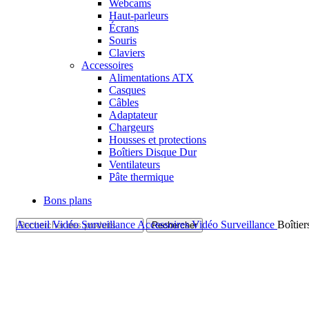
Webcams
Haut-parleurs
Écrans
Souris
Claviers
Accessoires
Alimentations ATX
Casques
Câbles
Adaptateur
Chargeurs
Housses et protections
Boîtiers Disque Dur
Ventilateurs
Pâte thermique
Bons plans
Accueil
Vidéo Surveillance
Accessoires Vidéo Surveillance
Boîtier
Rechercher