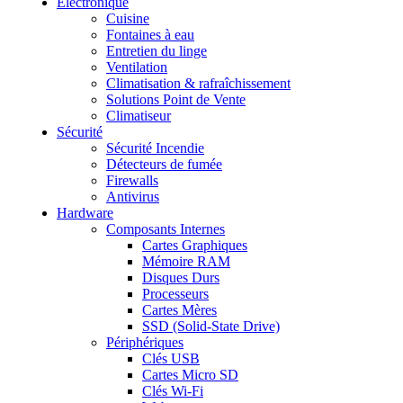
Electronique
Cuisine
Fontaines à eau
Entretien du linge
Ventilation
Climatisation & rafraîchissement
Solutions Point de Vente
Climatiseur
Sécurité
Sécurité Incendie
Détecteurs de fumée
Firewalls
Antivirus
Hardware
Composants Internes
Cartes Graphiques
Mémoire RAM
Disques Durs
Processeurs
Cartes Mères
SSD (Solid-State Drive)
Périphériques
Clés USB
Cartes Micro SD
Clés Wi-Fi