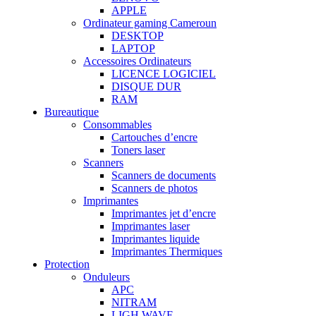
APPLE
Ordinateur gaming Cameroun
DESKTOP
LAPTOP
Accessoires Ordinateurs
LICENCE LOGICIEL
DISQUE DUR
RAM
Bureautique
Consommables
Cartouches d’encre
Toners laser
Scanners
Scanners de documents
Scanners de photos
Imprimantes
Imprimantes jet d’encre
Imprimantes laser
Imprimantes liquide
Imprimantes Thermiques
Protection
Onduleurs
APC
NITRAM
LIGH WAVE