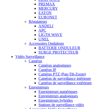
PREMAX
MERCURY
EATON
EURONET
Régulateurs
ANDELI
APC
LIGTH WAVE
UNEL
Accessoires Onduleurs
BATTERIE ONDULEUR
SURGE PROTECTEUR
Vidéo Surveillance
Caméras
Caméras analogiques
Caméras IP
Caméras PTZ (Pan-Tilt-Zoom)
Caméras de surveillance intérieure
Caméras de surveillance extérieure
Enregistreurs
Enregistreurs numériques
Enregistreurs analogiques
Enregistreurs hybrides
Stations de surveillance vidéo