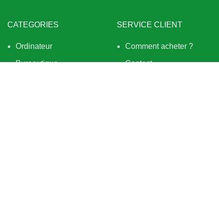
CATEGORIES
SERVICE CLIENT
Ordinateur
Comment acheter ?
Bureautique
Contact
Protection
Politique de retour
Vidéo Surveillance
Frais de livraison
Réseau informatique
Centre d’aide
Sécurité
Hardware
BESOIN D’AIDE
QUI SOMMES NOUS
Tout sur la livraison
À PROPOS
À propos des retraits
Services