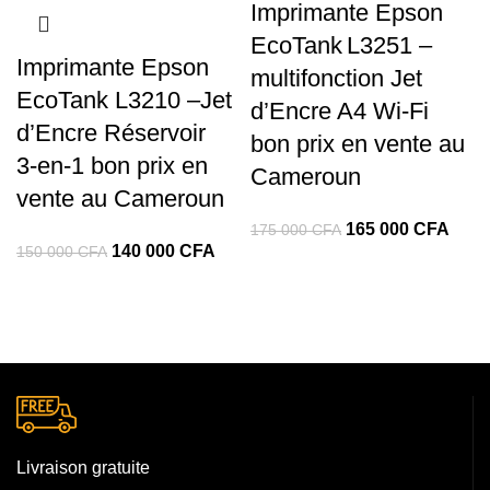
Imprimante Epson
EcoTank L3251 –
Imprimante Epson
multifonction Jet
EcoTank L3210 –Jet
d’Encre A4 Wi‑Fi
d’Encre Réservoir
bon prix en vente au
3‑en‑1 bon prix en
Cameroun
vente au Cameroun
Le
Le
165 000
CFA
175 000
CFA
Le
Le
140 000
CFA
150 000
CFA
prix
prix
prix
prix
initial
actue
initial
actuel
était :
est :
était :
est :
175
165
150
140
000 CFA.
000 
000 CFA.
000 CFA.
Livraison gratuite