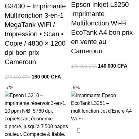
Epson Inkjet L3250 –
G3430 – Imprimante
Imprimante
Multifonction 3-en-1
Multifonction Wi‑Fi
MegaTank WiFi /
EcoTank A4 bon prix
Impression • Scan •
en vente au
Copie / 4800 × 1200
Cameroun
dpi bon prix
Cameroun
Le
Le
140 000
CFA
170 000
CFA
prix
prix
Le
Le
160 000
CFA
170 000
CFA
initial
actue
prix
prix
-7%
-6%
était :
est :
initial
actuel
170
140
était :
est :
000 CFA.
000 
170
160
000 CFA.
000 CFA.