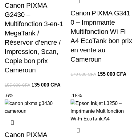
Canon PIXMA
Canon PIXMA G341
G2430 –
0 – Imprimante
Multifonction 3-en-1
Multifonction Wi‑Fi
MegaTank /
A4 EcoTank bon prix
Réservoir d’encre /
en vente au
Impression, Scan,
Cameroun
Copie bon prix
Cameroun
Le
Le
155 000
CFA
170 000
CFA
prix
prix
Le
Le
135 000
CFA
155 000
CFA
initial
actue
prix
prix
-6%
-18%
était :
est :
initial
actuel
170
155
était :
est :
000 CFA.
000 
155
135
000 CFA.
000 CFA.
Canon PIXMA