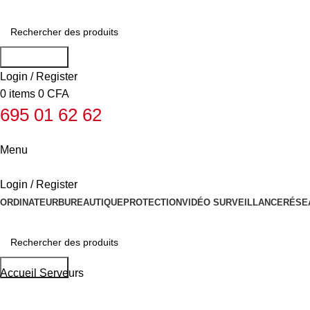
Rechercher
Login / Register
0
items
0
CFA
695 01 62 62
Menu
Login / Register
ORDINATEUR
BUREAUTIQUE
PROTECTION
VIDÉO SURVEILLANCE
RÉSE
Rechercher
Accueil
Serveurs