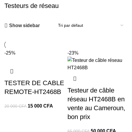
Testeurs de réseau
Show sidebar
-25%
-23%
TESTER DE CABLE
Testeur de câble
REMOTE-HT2468B
réseau HT2468B en
15 000
CFA
20 000
CFA
vente au Cameroun,
bon prix
50 000
CFA
65 000
CFA