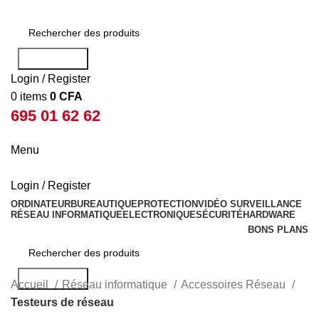
Rechercher
Login / Register
0
items
0
CFA
695 01 62 62
Menu
Login / Register
ORDINATEUR
BUREAUTIQUE
PROTECTION
VIDÉO SURVEILLANCE
RÉSEAU INFORMATIQUE
ELECTRONIQUE
SÉCURITÉ
HARDWARE
BONS PLANS
Rechercher
Accueil
Réseau informatique
Accessoires Réseau
Testeurs de réseau