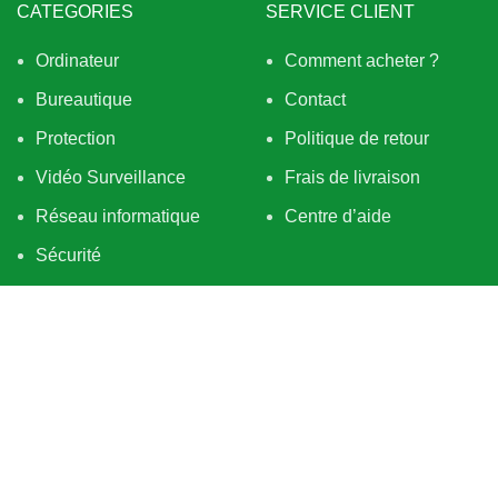
CATEGORIES
SERVICE CLIENT
Ordinateur
Comment acheter ?
Bureautique
Contact
Protection
Politique de retour
Vidéo Surveillance
Frais de livraison
Réseau informatique
Centre d’aide
Sécurité
Hardware
BESOIN D’AIDE
QUI SOMMES NOUS
Tout sur la livraison
À PROPOS
À propos des retraits
Services
Tout sur la commande
Blog