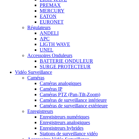
PREMAX
MERCURY
EATON
EURONET
Régulateurs
ANDELI
APC
LIGTH WAVE
UNEL
Accessoires Onduleurs
BATTERIE ONDULEUR
SURGE PROTECTEUR
Vidéo Surveillance
Caméras
Caméras analogiques
Caméras IP
Caméras PTZ (Pan-Tilt-Zoom)
Caméras de surveillance intérieure
Caméras de surveillance extérieure
Enregistreurs
Enregistreurs numériques
Enregistreurs analogiques
Enregistreurs hybrides
Stations de surveillance vidéo