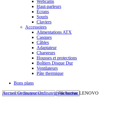
Webcams
Haut-parleurs
Écrans
Souris
Claviers
Accessoires
Alimentations ATX
Casques
Câbles
Adaptateur
Chargeurs
Housses et protections
Boîtiers Disque Dur
Ventilateurs
Pâte thermique
Bons plans
Accueil
Ordinateur
Ordinateurs de bureau
LENOVO
Rechercher