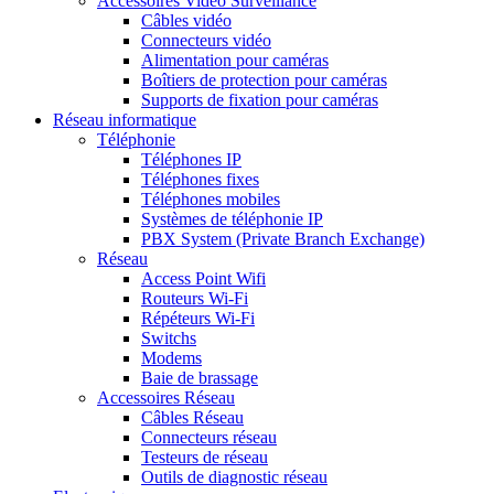
Accessoires Vidéo Surveillance
Câbles vidéo
Connecteurs vidéo
Alimentation pour caméras
Boîtiers de protection pour caméras
Supports de fixation pour caméras
Réseau informatique
Téléphonie
Téléphones IP
Téléphones fixes
Téléphones mobiles
Systèmes de téléphonie IP
PBX System (Private Branch Exchange)
Réseau
Access Point Wifi
Routeurs Wi-Fi
Répéteurs Wi-Fi
Switchs
Modems
Baie de brassage
Accessoires Réseau
Câbles Réseau
Connecteurs réseau
Testeurs de réseau
Outils de diagnostic réseau