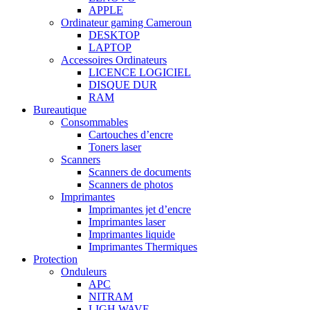
APPLE
Ordinateur gaming Cameroun
DESKTOP
LAPTOP
Accessoires Ordinateurs
LICENCE LOGICIEL
DISQUE DUR
RAM
Bureautique
Consommables
Cartouches d’encre
Toners laser
Scanners
Scanners de documents
Scanners de photos
Imprimantes
Imprimantes jet d’encre
Imprimantes laser
Imprimantes liquide
Imprimantes Thermiques
Protection
Onduleurs
APC
NITRAM
LIGH WAVE