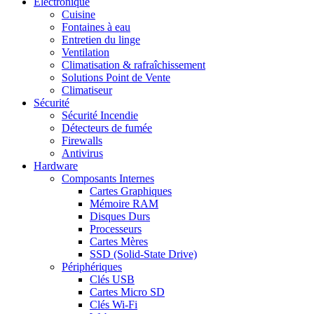
Electronique
Cuisine
Fontaines à eau
Entretien du linge
Ventilation
Climatisation & rafraîchissement
Solutions Point de Vente
Climatiseur
Sécurité
Sécurité Incendie
Détecteurs de fumée
Firewalls
Antivirus
Hardware
Composants Internes
Cartes Graphiques
Mémoire RAM
Disques Durs
Processeurs
Cartes Mères
SSD (Solid-State Drive)
Périphériques
Clés USB
Cartes Micro SD
Clés Wi-Fi