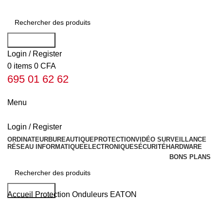
Rechercher
Login / Register
0
items
0
CFA
695 01 62 62
Menu
Login / Register
ORDINATEUR
BUREAUTIQUE
PROTECTION
VIDÉO SURVEILLANCE
RÉSEAU INFORMATIQUE
ELECTRONIQUE
SÉCURITÉ
HARDWARE
BONS PLANS
Rechercher
Accueil
Protection
Onduleurs
EATON