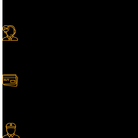
Livraison gratuite
à certaines conditions.
Support 24/7
Services client adapté.
Paiement multiple
Plusieurs modes de paiement.