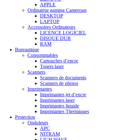
APPLE
Ordinateur gaming Cameroun
DESKTOP
LAPTOP
Accessoires Ordinateurs
LICENCE LOGICIEL
DISQUE DUR
RAM
Bureautique
Consommables
Cartouches d’encre
Toners laser
Scanners
Scanners de documents
Scanners de photos
Imprimantes
Imprimantes jet d’encre
Imprimantes laser
Imprimantes liquide
Imprimantes Thermiques
Protection
Onduleurs
APC
NITRAM
LIGH WAVE