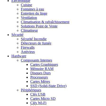
Electronique
Cuisine
Fontaines à eau
Entretien du linge
Ventilation
Climatisation & rafraîchissement
Solutions Point de Vente
Climatiseur
Sécurité
Sécurité Incendie
Détecteurs de fumée
Firewalls
Antivirus
Hardware
Composants Internes
Cartes Graphiques
Mémoire RAM
Disques Durs
Processeurs
Cartes Mères
SSD (Solid-State Drive)
Périphériques
Clés USB
Cartes Micro SD
Clés Wi-Fi