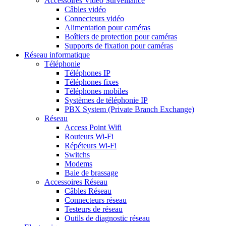
Accessoires Vidéo Surveillance
Câbles vidéo
Connecteurs vidéo
Alimentation pour caméras
Boîtiers de protection pour caméras
Supports de fixation pour caméras
Réseau informatique
Téléphonie
Téléphones IP
Téléphones fixes
Téléphones mobiles
Systèmes de téléphonie IP
PBX System (Private Branch Exchange)
Réseau
Access Point Wifi
Routeurs Wi-Fi
Répéteurs Wi-Fi
Switchs
Modems
Baie de brassage
Accessoires Réseau
Câbles Réseau
Connecteurs réseau
Testeurs de réseau
Outils de diagnostic réseau