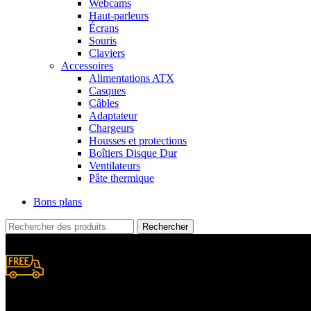
Webcams
Haut-parleurs
Écrans
Souris
Claviers
Accessoires
Alimentations ATX
Casques
Câbles
Adaptateur
Chargeurs
Housses et protections
Boîtiers Disque Dur
Ventilateurs
Pâte thermique
Bons plans
Rechercher