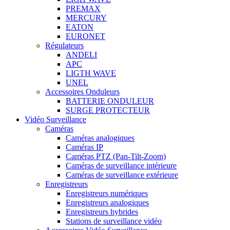
PREMAX
MERCURY
EATON
EURONET
Régulateurs
ANDELI
APC
LIGTH WAVE
UNEL
Accessoires Onduleurs
BATTERIE ONDULEUR
SURGE PROTECTEUR
Vidéo Surveillance
Caméras
Caméras analogiques
Caméras IP
Caméras PTZ (Pan-Tilt-Zoom)
Caméras de surveillance intérieure
Caméras de surveillance extérieure
Enregistreurs
Enregistreurs numériques
Enregistreurs analogiques
Enregistreurs hybrides
Stations de surveillance vidéo