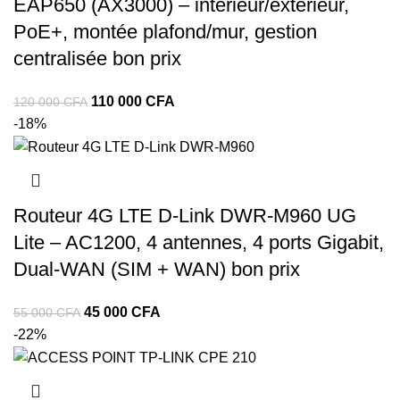
EAP650 (AX3000) – intérieur/extérieur,
PoE+, montée plafond/mur, gestion
centralisée bon prix
110 000
CFA
120 000
CFA
-18%
Routeur 4G LTE D-Link DWR-M960 UG
Lite – AC1200, 4 antennes, 4 ports Gigabit,
Dual-WAN (SIM + WAN) bon prix
45 000
CFA
55 000
CFA
-22%