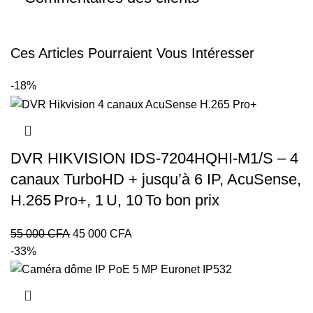
Ces Articles Pourraient Vous Intéresser
-18%
DVR HIKVISION IDS‑7204HQHI‑M1/S – 4
canaux TurboHD + jusqu’à 6 IP, AcuSense,
H.265 Pro+, 1 U, 10 To bon prix
Le
Le
55 000
CFA
45 000
CFA
prix
prix
-33%
initial
actuel
était :
est :
55
45