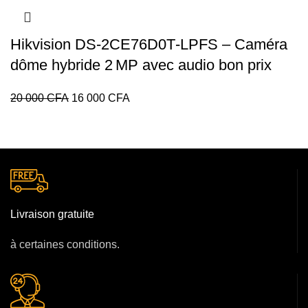
Hikvision DS‑2CE76D0T‑LPFS – Caméra
dôme hybride 2 MP avec audio bon prix
Le
Le
20 000
CFA
16 000
CFA
prix
prix
initial
actuel
était :
est :
20
16
000 CFA.
000 CFA.
Livraison gratuite
à certaines conditions.