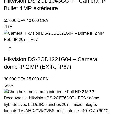
Hikvision DS‑2CD1043GO‑I – Caméra IP
Bullet 4 MP extérieure
Le
Le
55 000
CFA
40 000
CFA
prix
prix
-17%
initial
actuel
était :
est :
55
40
000 CFA.
000 CFA.
Hikvision DS‑2CD1321G0‑I – Caméra
dôme IP 2 MP (EXIR, IP67)
Le
Le
30 000
CFA
25 000
CFA
prix
prix
-20%
initial
actuel
était :
est :
30
25
000 CFA.
000 CFA.