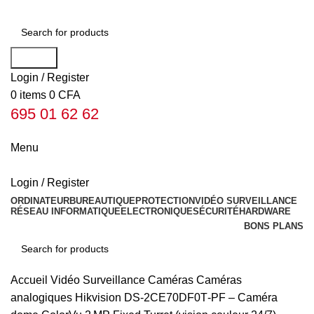
Search
Login / Register
0
items
0
CFA
695 01 62 62
Menu
Login / Register
ORDINATEUR
BUREAUTIQUE
PROTECTION
VIDÉO SURVEILLANCE
RÉSEAU INFORMATIQUE
ELECTRONIQUE
SÉCURITÉ
HARDWARE
BONS PLANS
Search
Accueil
Vidéo Surveillance
Caméras
Caméras
analogiques
Hikvision DS‑2CE70DF0T‑PF – Caméra