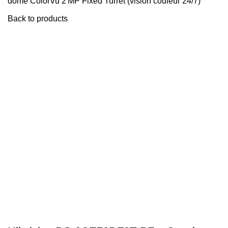
dome ColorVu 2 MP Fixed Turret (vision couleur 24/7)
Back to products
-28%
Click to enlarge