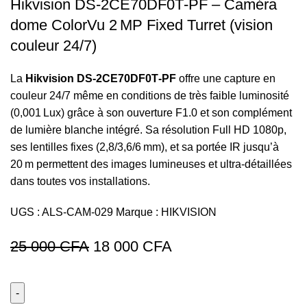
Hikvision DS‑2CE70DF0T‑PF – Caméra
dome ColorVu 2 MP Fixed Turret (vision
couleur 24/7)
La
Hikvision DS‑2CE70DF0T‑PF
offre une capture en
couleur 24/7 même en conditions de très faible luminosité
(0,001 Lux) grâce à son ouverture F1.0 et son complément
de lumière blanche intégré. Sa résolution Full HD 1080p,
ses lentilles fixes (2,8/3,6/6 mm), et sa portée IR jusqu’à
20 m permettent des images lumineuses et ultra-détaillées
dans toutes vos installations.
UGS :
ALS-CAM-029
Marque :
HIKVISION
Le
Le
25 000
CFA
18 000
CFA
prix
prix
initial
actuel