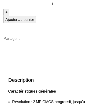
quantité
était :
est :
de
25
18
Hikvision
DS‑2CE70DF0T‑PF
000 CFA.
000 CFA.
Ajouter au panier
–
Caméra
dome
Partager :
ColorVu
2 MP
Fixed
Turret
(vision
couleur
24/7)
Description
Caractéristiques générales
Résolution : 2 MP CMOS progressif, jusqu’à