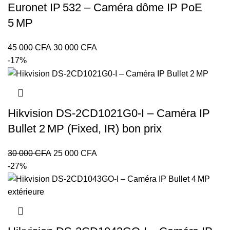
000 CFA.
000 CFA.
Euronet IP 532 – Caméra dôme IP PoE
5 MP
Le
Le
45 000
CFA
30 000
CFA
prix
prix
-17%
initial
actuel
était :
est :
45
30
000 CFA.
000 CFA.
Hikvision DS‑2CD1021G0‑I – Caméra IP
Bullet 2 MP (Fixed, IR) bon prix
Le
Le
30 000
CFA
25 000
CFA
prix
prix
-27%
initial
actuel
était :
est :
30
25
000 CFA.
000 CFA.