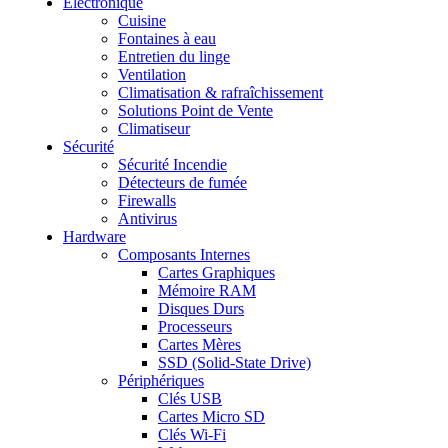
Electronique
Cuisine
Fontaines à eau
Entretien du linge
Ventilation
Climatisation & rafraîchissement
Solutions Point de Vente
Climatiseur
Sécurité
Sécurité Incendie
Détecteurs de fumée
Firewalls
Antivirus
Hardware
Composants Internes
Cartes Graphiques
Mémoire RAM
Disques Durs
Processeurs
Cartes Mères
SSD (Solid-State Drive)
Périphériques
Clés USB
Cartes Micro SD
Clés Wi-Fi