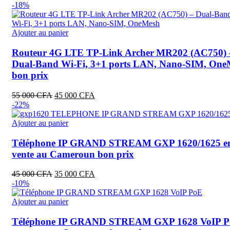
prix
prix
-18%
initial
actuel
était :
est :
55
45
Ajouter au panier
000 CFA.
000 CFA.
Routeur 4G LTE TP‑Link Archer MR202 (AC750) 
Dual‑Band Wi‑Fi, 3+1 ports LAN, Nano‑SIM, One
bon prix
Le
Le
55 000
CFA
45 000
CFA
prix
prix
-22%
initial
actuel
était :
est :
Ajouter au panier
55
45
000 CFA.
000 CFA.
Téléphone IP GRAND STREAM GXP 1620/1625 e
vente au Cameroun bon prix
Le
Le
45 000
CFA
35 000
CFA
prix
prix
-10%
initial
actuel
était :
est :
Ajouter au panier
45
35
000 CFA.
000 CFA.
Téléphone IP GRAND STREAM GXP 1628 VoIP 