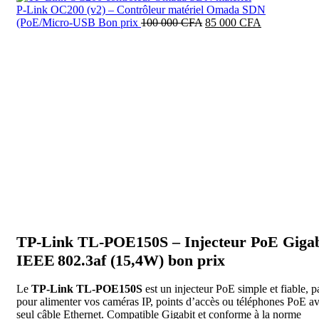
était :
est :
P‑Link OC200 (v2) – Contrôleur matériel Omada SDN
50
45
Le
Le
(PoE/Micro‑USB Bon prix
100 000
CFA
85 000
CFA
000 CFA.
000 CFA.
prix
prix
initial
actuel
-28%
était :
est :
100
85
000 CFA.
000 CFA.
Click to enlarge
TP-Link TL‑POE150S – Injecteur PoE Gigab
IEEE 802.3af (15,4W) bon prix
Le
TP‑Link TL‑POE150S
est un injecteur PoE simple et fiable, pa
pour alimenter vos caméras IP, points d’accès ou téléphones PoE a
seul câble Ethernet. Compatible Gigabit et conforme à la norme