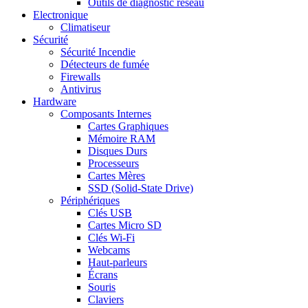
Outils de diagnostic réseau
Electronique
Climatiseur
Sécurité
Sécurité Incendie
Détecteurs de fumée
Firewalls
Antivirus
Hardware
Composants Internes
Cartes Graphiques
Mémoire RAM
Disques Durs
Processeurs
Cartes Mères
SSD (Solid-State Drive)
Périphériques
Clés USB
Cartes Micro SD
Clés Wi-Fi
Webcams
Haut-parleurs
Écrans
Souris
Claviers