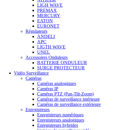
LIGH WAVE
PREMAX
MERCURY
EATON
EURONET
Régulateurs
ANDELI
APC
LIGTH WAVE
UNEL
Accessoires Onduleurs
BATTERIE ONDULEUR
SURGE PROTECTEUR
Vidéo Surveillance
Caméras
Caméras analogiques
Caméras IP
Caméras PTZ (Pan-Tilt-Zoom)
Caméras de surveillance intérieure
Caméras de surveillance extérieure
Enregistreurs
Enregistreurs numériques
Enregistreurs analogiques
Enregistreurs hybrides