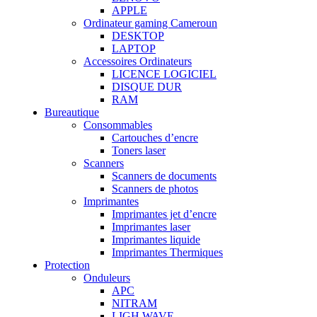
APPLE
Ordinateur gaming Cameroun
DESKTOP
LAPTOP
Accessoires Ordinateurs
LICENCE LOGICIEL
DISQUE DUR
RAM
Bureautique
Consommables
Cartouches d’encre
Toners laser
Scanners
Scanners de documents
Scanners de photos
Imprimantes
Imprimantes jet d’encre
Imprimantes laser
Imprimantes liquide
Imprimantes Thermiques
Protection
Onduleurs
APC
NITRAM
LIGH WAVE