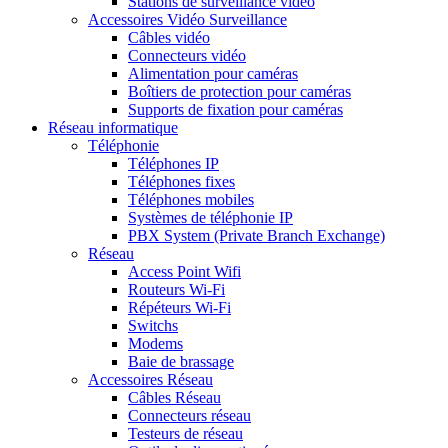
Stations de surveillance vidéo
Accessoires Vidéo Surveillance
Câbles vidéo
Connecteurs vidéo
Alimentation pour caméras
Boîtiers de protection pour caméras
Supports de fixation pour caméras
Réseau informatique
Téléphonie
Téléphones IP
Téléphones fixes
Téléphones mobiles
Systèmes de téléphonie IP
PBX System (Private Branch Exchange)
Réseau
Access Point Wifi
Routeurs Wi-Fi
Répéteurs Wi-Fi
Switchs
Modems
Baie de brassage
Accessoires Réseau
Câbles Réseau
Connecteurs réseau
Testeurs de réseau