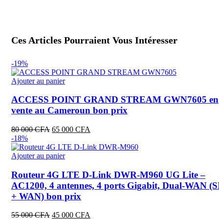
Ces Articles Pourraient Vous Intéresser
-19%
Ajouter au panier
ACCESS POINT GRAND STREAM GWN7605 en
vente au Cameroun bon prix
Le
Le
80 000
CFA
65 000
CFA
prix
prix
-18%
initial
actuel
était :
est :
Ajouter au panier
80
65
000 CFA.
000 CFA.
Routeur 4G LTE D-Link DWR-M960 UG Lite –
AC1200, 4 antennes, 4 ports Gigabit, Dual-WAN (
+ WAN) bon prix
Le
Le
55 000
CFA
45 000
CFA