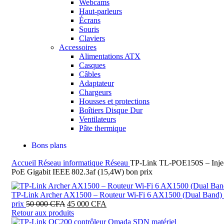
Webcams
Haut-parleurs
Écrans
Souris
Claviers
Accessoires
Alimentations ATX
Casques
Câbles
Adaptateur
Chargeurs
Housses et protections
Boîtiers Disque Dur
Ventilateurs
Pâte thermique
Bons plans
Accueil
Réseau informatique
Réseau
TP-Link TL‑POE150S – Inje
Rechercher
PoE Gigabit IEEE 802.3af (15,4W) bon prix
TP‑Link Archer AX1500 – Routeur Wi‑Fi 6 AX1500 (Dual Band)
Le
Le
prix
50 000
CFA
45 000
CFA
prix
prix
Retour aux produits
initial
actuel