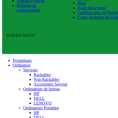
Articles et stocks
Blog
Politique de
Notre showroom
confidentialité
Carrières chez Al’Speed
Cond. générales de vent
SUIVEZ-NOUS
Promotions
Ordinateur
Serveurs
Rackables
Non Rackables
Accessoires Serveur
Ordinateurs de bureau
HP
DELL
LENOVO
Ordinateurs Portables
HP
DELL