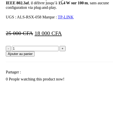
IEEE 802.3af
, il délivre jusqu’à
15,4 W sur 100 m
, sans aucune
configuration via plug-and-play.
UGS :
ALS-RSX-058
Marque :
TP-LINK
Le
Le
25 000
CFA
18 000
CFA
prix
prix
initial
actuel
quantité
était :
est :
de
Ajouter au panier
TP-
25
18
Link
000 CFA.
000 CFA.
TL‑POE150S
–
Partager :
Injecteur
0
People watching this product now!
PoE
Gigabit
IEEE 802.3af
(15,4W)
bon
prix