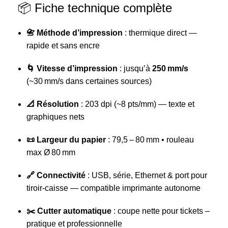
📦 Fiche technique complète
📇 Méthode d’impression
: thermique direct —
rapide et sans encre
🌀 Vitesse d’impression
: jusqu’à
250 mm/s
(~30 mm/s dans certaines sources)
📐 Résolution
: 203 dpi (~8 pts/mm) — texte et
graphiques nets
📜 Largeur du papier
: 79,5 – 80 mm • rouleau
max Ø 80 mm
🔗 Connectivité
: USB, série, Ethernet & port pour
tiroir-caisse — compatible imprimante autonome
✂️ Cutter automatique
: coupe nette pour tickets –
pratique et professionnelle