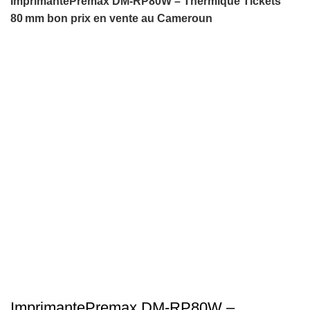
ImprimantePremax DM‑RP80W – Thermique Tickets
80 mm bon prix en vente au Cameroun
-15%
Click to enlarge
ImprimantePremax DM‑RP80W –