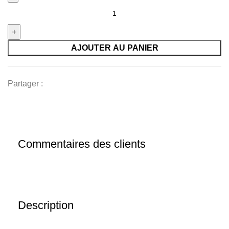
quantité
de
ImprimantePremax
DM‑RP80W
AJOUTER AU PANIER
–
Thermique
Partager :
Tickets
80 mm
bon
prix
en
Commentaires des clients
vente
au
Cameroun
Description