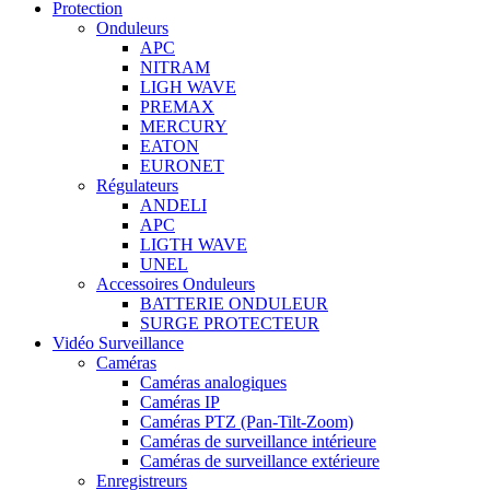
Protection
Onduleurs
APC
NITRAM
LIGH WAVE
PREMAX
MERCURY
EATON
EURONET
Régulateurs
ANDELI
APC
LIGTH WAVE
UNEL
Accessoires Onduleurs
BATTERIE ONDULEUR
SURGE PROTECTEUR
Vidéo Surveillance
Caméras
Caméras analogiques
Caméras IP
Caméras PTZ (Pan-Tilt-Zoom)
Caméras de surveillance intérieure
Caméras de surveillance extérieure
Enregistreurs