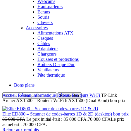
Webcams
Haut-parleurs
Écrans
Souris
Claviers
Accessoires
Alimentations ATX
Casques
Câbles
Adaptateur
Chargeurs
Housses et protections
Boîtiers Disque Dur
Ventilateurs
Pâte thermique
Bons plans
Accueil
Réseau informatique
Réseau
Routeurs Wi-Fi
TP‑Link
Rechercher
Archer AX1500 – Routeur Wi‑Fi 6 AX1500 (Dual Band) bon prix
Elite ED800 – Scanner de codes‑barres 1D & 2D (desktop) bon prix
85 000
CFA
Le prix initial était : 85 000 CFA.
70 000
CFA
Le prix
actuel est : 70 000 CFA.
Retour aux produits