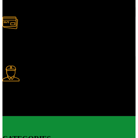
Services client adapté.
Paiement multiple
Plusieurs modes de paiement.
Livraison express
Livraison express disponible.