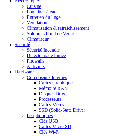
Electronique
Cuisine
Fontaines à eau
Entretien du linge
Ventilation
Climatisation & rafraîchissement
Solutions Point de Vente
Climatiseur
Sécurité
Sécurité Incendie
Détecteurs de fumée
Firewalls
Antivirus
Hardware
Composants Internes
Cartes Graphiques
Mémoire RAM
Disques Durs
Processeurs
Cartes Mères
SSD (Solid-State Drive)
Périphériques
Clés USB
Cartes Micro SD
Clés Wi-Fi