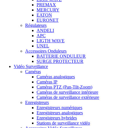
PREMAX
MERCURY
EATON
EURONET
Régulateurs
ANDELI
APC
LIGTH WAVE
UNEL
Accessoires Onduleurs
BATTERIE ONDULEUR
SURGE PROTECTEUR
Vidéo Surveillance
Caméras
Caméras analogiques
Caméras IP
Caméras PTZ (Pan-Tilt-Zoom)
Caméras de surveillance intérieure
Caméras de surveillance extérieure
Enregistreurs
Enregistreurs numériques
Enregistreurs analogiques
Enregistreurs hybrides
Stations de surveillance vidéo