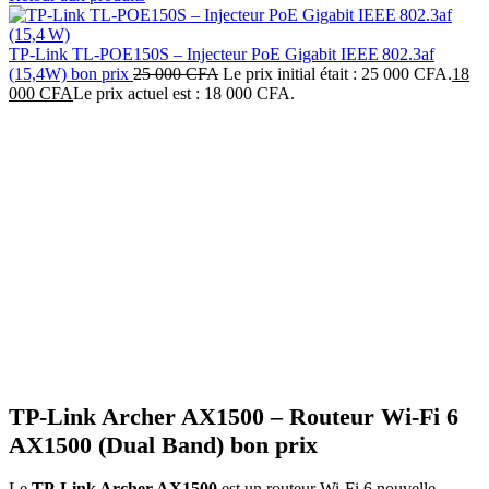
TP-Link TL‑POE150S – Injecteur PoE Gigabit IEEE 802.3af
(15,4W) bon prix
25 000
CFA
Le prix initial était : 25 000 CFA.
18
000
CFA
Le prix actuel est : 18 000 CFA.
-10%
Click to enlarge
TP‑Link Archer AX1500 – Routeur Wi‑Fi 6
AX1500 (Dual Band) bon prix
Le
TP‑Link Archer AX1500
est un routeur Wi‑Fi 6 nouvelle