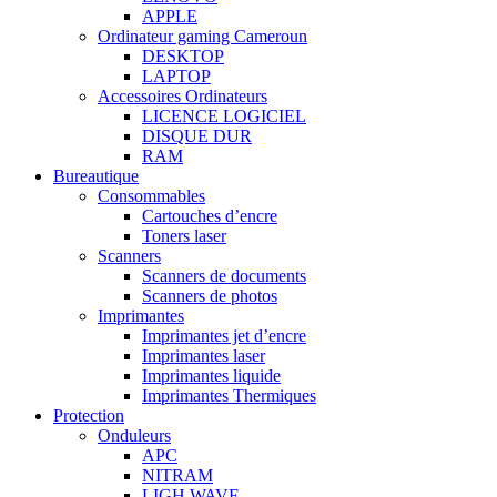
APPLE
Ordinateur gaming Cameroun
DESKTOP
LAPTOP
Accessoires Ordinateurs
LICENCE LOGICIEL
DISQUE DUR
RAM
Bureautique
Consommables
Cartouches d’encre
Toners laser
Scanners
Scanners de documents
Scanners de photos
Imprimantes
Imprimantes jet d’encre
Imprimantes laser
Imprimantes liquide
Imprimantes Thermiques
Protection
Onduleurs
APC
NITRAM
LIGH WAVE