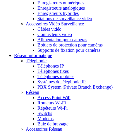
Enregistreurs numériques
Enregistreurs analogiques
Enregistreurs hybrides
Stations de surveillance vidéo
Accessoires Vidéo Surveillance
Câbles vidéo
Connecteurs vidéo
Alimentation pour caméras
Boîtiers de protection pour caméras
Supports de fixation pour caméras
Réseau informatique
Téléphonie
Téléphones IP
Téléphones fixes
Téléphones mobiles
Systèmes de téléphonie IP
PBX System (Private Branch Exchange)
Réseau
Access Point Wifi
Routeurs Wi-Fi
Répéteurs Wi-Fi
Switchs
Modems
Baie de brassage
Accessoires Réseau