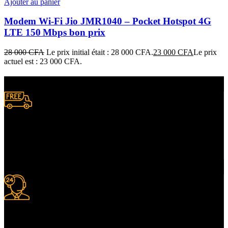
Ajouter au panier
Modem Wi‑Fi Jio JMR1040 – Pocket Hotspot 4G
LTE 150 Mbps bon prix
28 000
CFA
Le prix initial était : 28 000 CFA.
23 000
CFA
Le prix
actuel est : 23 000 CFA.
Livraison gratuite
à certaines conditions.
Support 24/7