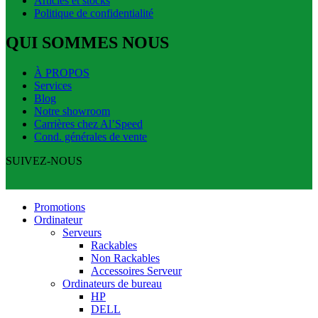
Articles et stocks
Politique de confidentialité
QUI SOMMES NOUS
À PROPOS
Services
Blog
Notre showroom
Carrières chez Al’Speed
Cond. générales de vente
SUIVEZ-NOUS
Promotions
Ordinateur
Serveurs
Rackables
Non Rackables
Accessoires Serveur
Ordinateurs de bureau
HP
DELL