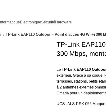
nformatique
Electronique
Sécurité
Hardware
fi
TP‑Link EAP110 Outdoor – Point d’accès 4G Wi‑Fi 300 M
TP‑Link EAP110 
300 Mbps, monta
Le
TP‑Link EAP110 Outdoo
extérieur. Grâce à sa coque IP
terrasses, stations, petits éta
à 2 antennes externes omnidir
Omada pour un déploiement fac
UGS :
ALS-RSX-055
Marque