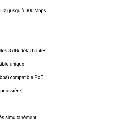
 GHz) jusqu’à 300 Mbps
lles 3 dBi détachables
câble unique
Mbps) compatible PoE
a poussière)
tés simultanément