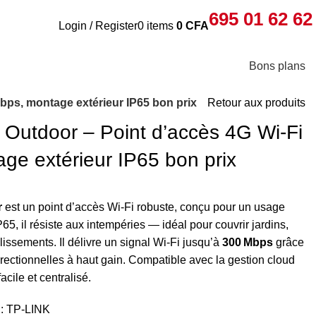
695 01 62 62
Login / Register
0
items
0
CFA
Bons plans
bps, montage extérieur IP65 bon prix
Retour aux produits
Outdoor – Point d’accès 4G Wi‑Fi
ge extérieur IP65 bon prix
r
est un point d’accès Wi‑Fi robuste, conçu pour un usage
65, il résiste aux intempéries — idéal pour couvrir jardins,
blissements. Il délivre un signal Wi‑Fi jusqu’à
300 Mbps
grâce
ectionnelles à haut gain. Compatible avec la gestion cloud
ile et centralisé.
 :
TP-LINK