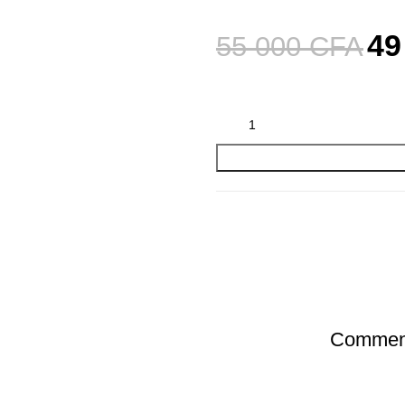
49
55 000
CFA
Comment