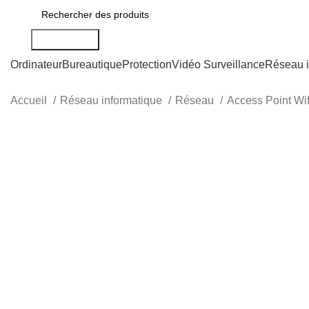
Rechercher
Ordinateur
Bureautique
Protection
Vidéo Surveillance
Réseau i
Accueil
Réseau informatique
Réseau
Access Point Wi
-11%
CFA
CFA
CFA
CFA
Click to enlarge