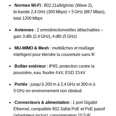
Normes Wi‑Fi
: 802.11a/b/g/n/ac (Wave 2),
bi‑bande 2,4 GHz (300 Mbps) + 5 GHz (867 Mbps),
total 1200 Mbps
Antennes
: 2 omnidirectionnelles détachables –
gain 3 dBi (2,4 GHz), 4 dBi (5 GHz)
MU‑MIMO & Mesh
: multitâches et maillage
intelligent pour étendre la couverture sans fil
Boîtier extérieur
: IP65, protection contre la
poussière, eau, foudre 4 kV, ESD 15 kV
Portée
: jusqu’à 200 m à 2,4 GHz et 300 m à
5 GHz en environnement non obstrué
Connecteurs & alimentation
: 1 port Gigabit
Ethernet, compatible 802.3af/at PoE et PoE passif
(adaptateur inclus), consommation 10,5 W