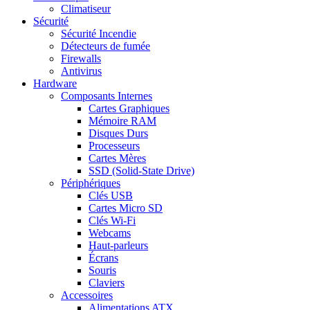
Climatiseur
Sécurité
Sécurité Incendie
Détecteurs de fumée
Firewalls
Antivirus
Hardware
Composants Internes
Cartes Graphiques
Mémoire RAM
Disques Durs
Processeurs
Cartes Mères
SSD (Solid-State Drive)
Périphériques
Clés USB
Cartes Micro SD
Clés Wi-Fi
Webcams
Haut-parleurs
Écrans
Souris
Claviers
Accessoires
Alimentations ATX