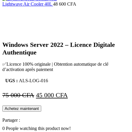
était :
est :
Lightwave Air Cooler 40L
48 600
CFA
25
14
-40%
000 CFA.
000 CFA.
Click to enlarge
Windows Server 2022 – Licence Digitale
Authentique
✅Licence 100% originale | Obtention automatique de clé
d’activation après paiement
UGS :
ALS-LOG-016
Le
Le
75 000
CFA
45 000
CFA
prix
prix
Achetez maintenant
initial
actuel
était :
est :
Partager :
75
45
0
People watching this product now!