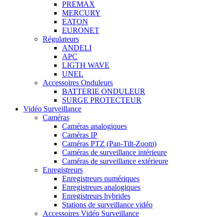
PREMAX
MERCURY
EATON
EURONET
Régulateurs
ANDELI
APC
LIGTH WAVE
UNEL
Accessoires Onduleurs
BATTERIE ONDULEUR
SURGE PROTECTEUR
Vidéo Surveillance
Caméras
Caméras analogiques
Caméras IP
Caméras PTZ (Pan-Tilt-Zoom)
Caméras de surveillance intérieure
Caméras de surveillance extérieure
Enregistreurs
Enregistreurs numériques
Enregistreurs analogiques
Enregistreurs hybrides
Stations de surveillance vidéo
Accessoires Vidéo Surveillance