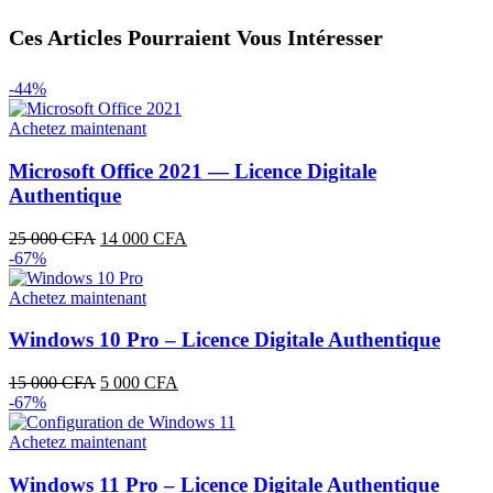
Ces Articles Pourraient Vous Intéresser
-44%
Achetez maintenant
Microsoft Office 2021 — Licence Digitale
Authentique
Le
Le
25 000
CFA
14 000
CFA
prix
prix
-67%
initial
actuel
était :
est :
Achetez maintenant
25
14
000 CFA.
000 CFA.
Windows 10 Pro – Licence Digitale Authentique
Le
Le
15 000
CFA
5 000
CFA
prix
prix
-67%
initial
actuel
était :
est :
Achetez maintenant
15
5
000 CFA.
000 CFA.
Windows 11 Pro – Licence Digitale Authentique