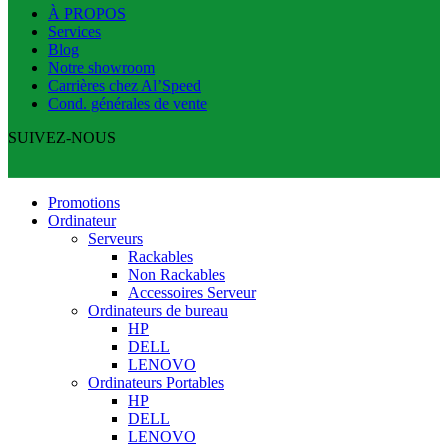
À PROPOS
Services
Blog
Notre showroom
Carrières chez Al’Speed
Cond. générales de vente
SUIVEZ-NOUS
Promotions
Ordinateur
Serveurs
Rackables
Non Rackables
Accessoires Serveur
Ordinateurs de bureau
HP
DELL
LENOVO
Ordinateurs Portables
HP
DELL
LENOVO