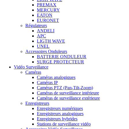
PREMAX
MERCURY
EATON
EURONET
Régulateurs
ANDELI
APC
LIGTH WAVE
UNEL
Accessoires Onduleurs
BATTERIE ONDULEUR
SURGE PROTECTEUR
Vidéo Surveillance
Caméras
Caméras analogiques
Caméras IP
Caméras PTZ (Pan-Tilt-Zoom)
Caméras de surveillance intérieure
Caméras de surveillance extérieure
Enregistreurs
Enregistreurs numériques
Enregistreurs analogiques
Enregistreurs hybrides
Stations de surveillance vidéo