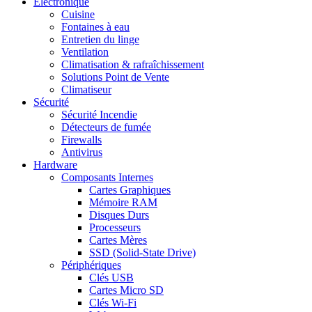
Electronique
Cuisine
Fontaines à eau
Entretien du linge
Ventilation
Climatisation & rafraîchissement
Solutions Point de Vente
Climatiseur
Sécurité
Sécurité Incendie
Détecteurs de fumée
Firewalls
Antivirus
Hardware
Composants Internes
Cartes Graphiques
Mémoire RAM
Disques Durs
Processeurs
Cartes Mères
SSD (Solid-State Drive)
Périphériques
Clés USB
Cartes Micro SD
Clés Wi-Fi