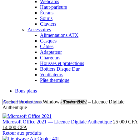
Webcams
Haut-parleurs
Écrans
Souris
Claviers
Accessoires
Alimentations ATX
Casques
Câbles
Adaptateur
Chargeurs
Housses et protections
Boîtiers Disque Dur
Ventilateurs
Pâte thermique
Bons plans
Accueil
Promotions
Windows Server 2022 – Licence Digitale
Rechercher
Authentique
Microsoft Office 2021 — Licence Digitale Authentique
25 000
CFA
Le
Le
14 000
CFA
prix
prix
Retour aux produits
initial
actuel