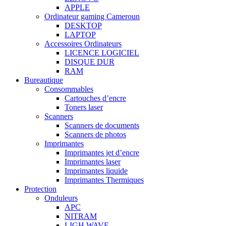
APPLE
Ordinateur gaming Cameroun
DESKTOP
LAPTOP
Accessoires Ordinateurs
LICENCE LOGICIEL
DISQUE DUR
RAM
Bureautique
Consommables
Cartouches d’encre
Toners laser
Scanners
Scanners de documents
Scanners de photos
Imprimantes
Imprimantes jet d’encre
Imprimantes laser
Imprimantes liquide
Imprimantes Thermiques
Protection
Onduleurs
APC
NITRAM
LIGH WAVE