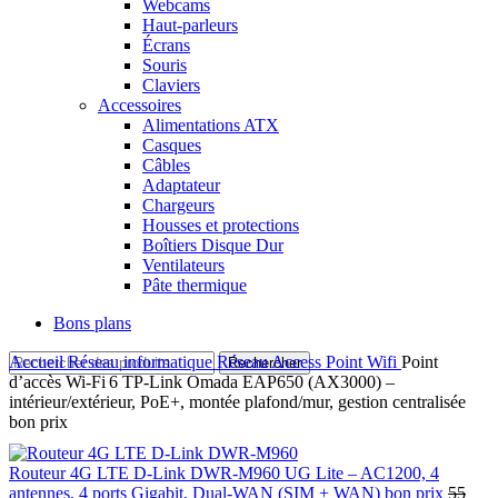
Webcams
Haut-parleurs
Écrans
Souris
Claviers
Accessoires
Alimentations ATX
Casques
Câbles
Adaptateur
Chargeurs
Housses et protections
Boîtiers Disque Dur
Ventilateurs
Pâte thermique
Bons plans
Accueil
Réseau informatique
Réseau
Access Point Wifi
Point
Rechercher
d’accès Wi‑Fi 6 TP‑Link Omada EAP650 (AX3000) –
intérieur/extérieur, PoE+, montée plafond/mur, gestion centralisée
bon prix
Routeur 4G LTE D-Link DWR-M960 UG Lite – AC1200, 4
antennes, 4 ports Gigabit, Dual-WAN (SIM + WAN) bon prix
55