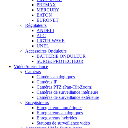
PREMAX
MERCURY
EATON
EURONET
Régulateurs
ANDELI
APC
LIGTH WAVE
UNEL
Accessoires Onduleurs
BATTERIE ONDULEUR
SURGE PROTECTEUR
Vidéo Surveillance
Caméras
Caméras analogiques
Caméras IP
Caméras PTZ (Pan-Tilt-Zoom)
Caméras de surveillance intérieure
Caméras de surveillance extérieure
Enregistreurs
Enregistreurs numériques
Enregistreurs analogiques
Enregistreurs hybrides
Stations de surveillance vidéo