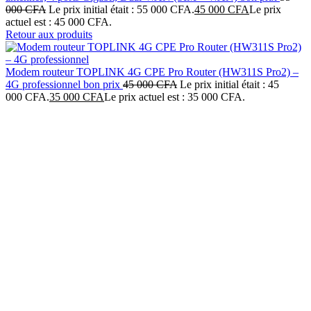
000
CFA
Le prix initial était : 55 000 CFA.
45 000
CFA
Le prix
actuel est : 45 000 CFA.
Retour aux produits
Modem routeur TOPLINK 4G CPE Pro Router (HW311S Pro2) –
4G professionnel bon prix
45 000
CFA
Le prix initial était : 45
000 CFA.
35 000
CFA
Le prix actuel est : 35 000 CFA.
-8%
Click to enlarge