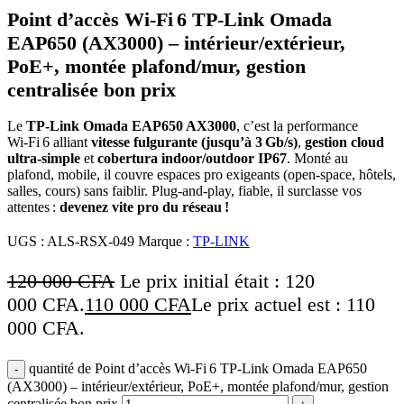
Point d’accès Wi‑Fi 6 TP‑Link Omada
EAP650 (AX3000) – intérieur/extérieur,
PoE+, montée plafond/mur, gestion
centralisée bon prix
Le
TP‑Link Omada EAP650 AX3000
, c’est la performance
Wi‑Fi 6 alliant
vitesse fulgurante (jusqu’à 3 Gb/s)
,
gestion cloud
ultra‑simple
et
cobertura indoor/outdoor IP67
. Monté au
plafond, mobile, il couvre espaces pro exigeants (open‑space, hôtels,
salles, cours) sans faiblir. Plug‑and‑play, fiable, il surclasse vos
attentes :
devenez vite pro du réseau !
UGS :
ALS-RSX-049
Marque :
TP-LINK
120 000
CFA
Le prix initial était : 120
000 CFA.
110 000
CFA
Le prix actuel est : 110
000 CFA.
quantité de Point d’accès Wi‑Fi 6 TP‑Link Omada EAP650
(AX3000) – intérieur/extérieur, PoE+, montée plafond/mur, gestion
centralisée bon prix