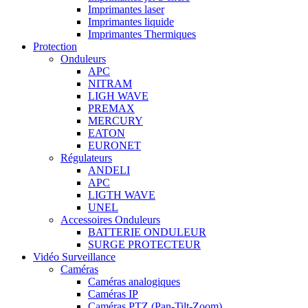
Imprimantes laser
Imprimantes liquide
Imprimantes Thermiques
Protection
Onduleurs
APC
NITRAM
LIGH WAVE
PREMAX
MERCURY
EATON
EURONET
Régulateurs
ANDELI
APC
LIGTH WAVE
UNEL
Accessoires Onduleurs
BATTERIE ONDULEUR
SURGE PROTECTEUR
Vidéo Surveillance
Caméras
Caméras analogiques
Caméras IP
Caméras PTZ (Pan-Tilt-Zoom)