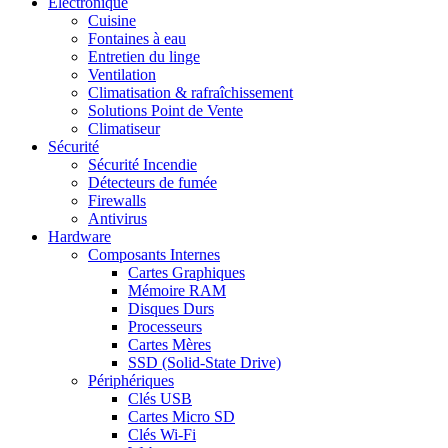
Electronique
Cuisine
Fontaines à eau
Entretien du linge
Ventilation
Climatisation & rafraîchissement
Solutions Point de Vente
Climatiseur
Sécurité
Sécurité Incendie
Détecteurs de fumée
Firewalls
Antivirus
Hardware
Composants Internes
Cartes Graphiques
Mémoire RAM
Disques Durs
Processeurs
Cartes Mères
SSD (Solid-State Drive)
Périphériques
Clés USB
Cartes Micro SD
Clés Wi-Fi