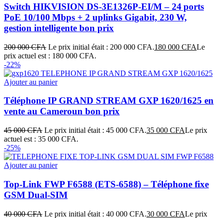
Switch HIKVISION DS‑3E1326P‑EI/M – 24 ports
PoE 10/100 Mbps + 2 uplinks Gigabit, 230 W,
gestion intelligente bon prix
200 000
CFA
Le prix initial était : 200 000 CFA.
180 000
CFA
Le
prix actuel est : 180 000 CFA.
-22%
Ajouter au panier
Téléphone IP GRAND STREAM GXP 1620/1625 en
vente au Cameroun bon prix
45 000
CFA
Le prix initial était : 45 000 CFA.
35 000
CFA
Le prix
actuel est : 35 000 CFA.
-25%
Ajouter au panier
Top‑Link FWP F6588 (ETS‑6588) – Téléphone fixe
GSM Dual‑SIM
40 000
CFA
Le prix initial était : 40 000 CFA.
30 000
CFA
Le prix