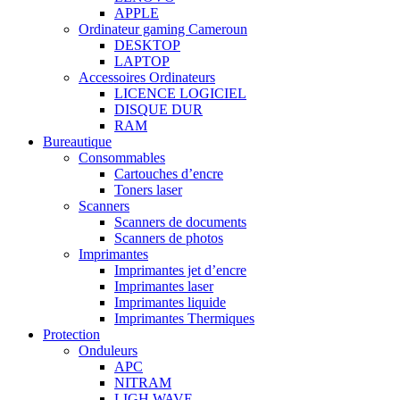
APPLE
Ordinateur gaming Cameroun
DESKTOP
LAPTOP
Accessoires Ordinateurs
LICENCE LOGICIEL
DISQUE DUR
RAM
Bureautique
Consommables
Cartouches d’encre
Toners laser
Scanners
Scanners de documents
Scanners de photos
Imprimantes
Imprimantes jet d’encre
Imprimantes laser
Imprimantes liquide
Imprimantes Thermiques
Protection
Onduleurs
APC
NITRAM
LIGH WAVE