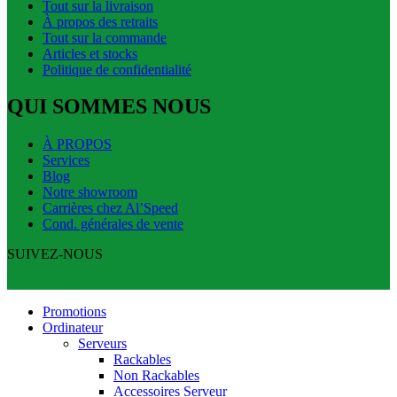
Tout sur la livraison
À propos des retraits
Tout sur la commande
Articles et stocks
Politique de confidentialité
QUI SOMMES NOUS
À PROPOS
Services
Blog
Notre showroom
Carrières chez Al’Speed
Cond. générales de vente
SUIVEZ-NOUS
Promotions
Ordinateur
Serveurs
Rackables
Non Rackables
Accessoires Serveur