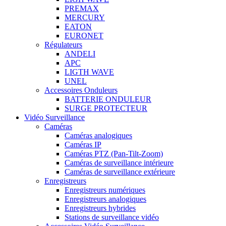
PREMAX
MERCURY
EATON
EURONET
Régulateurs
ANDELI
APC
LIGTH WAVE
UNEL
Accessoires Onduleurs
BATTERIE ONDULEUR
SURGE PROTECTEUR
Vidéo Surveillance
Caméras
Caméras analogiques
Caméras IP
Caméras PTZ (Pan-Tilt-Zoom)
Caméras de surveillance intérieure
Caméras de surveillance extérieure
Enregistreurs
Enregistreurs numériques
Enregistreurs analogiques
Enregistreurs hybrides
Stations de surveillance vidéo