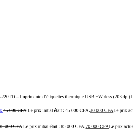
‑220TD – Imprimante d’étiquettes thermique USB +Wirless (203 dpi) b
ix
45 000
CFA
Le prix initial était : 45 000 CFA.
30 000
CFA
Le prix ac
85 000
CFA
Le prix initial était : 85 000 CFA.
70 000
CFA
Le prix actu