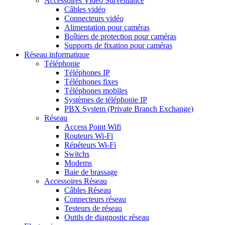
Accessoires Vidéo Surveillance
Câbles vidéo
Connecteurs vidéo
Alimentation pour caméras
Boîtiers de protection pour caméras
Supports de fixation pour caméras
Réseau informatique
Téléphonie
Téléphones IP
Téléphones fixes
Téléphones mobiles
Systèmes de téléphonie IP
PBX System (Private Branch Exchange)
Réseau
Access Point Wifi
Routeurs Wi-Fi
Répéteurs Wi-Fi
Switchs
Modems
Baie de brassage
Accessoires Réseau
Câbles Réseau
Connecteurs réseau
Testeurs de réseau
Outils de diagnostic réseau