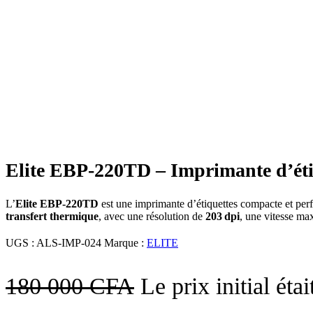
-17%
Click to enlarge
Elite EBP‑220TD – Imprimante d’éti
L’
Elite EBP‑220TD
est une imprimante d’étiquettes compacte et perfo
transfert thermique
, avec une résolution de
203 dpi
, une vitesse m
UGS :
ALS-IMP-024
Marque :
ELITE
180 000
CFA
Le prix initial ét