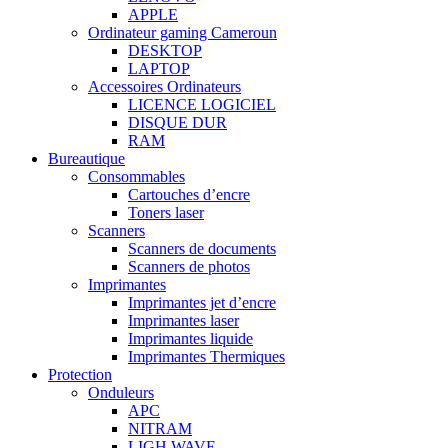
APPLE
Ordinateur gaming Cameroun
DESKTOP
LAPTOP
Accessoires Ordinateurs
LICENCE LOGICIEL
DISQUE DUR
RAM
Bureautique
Consommables
Cartouches d’encre
Toners laser
Scanners
Scanners de documents
Scanners de photos
Imprimantes
Imprimantes jet d’encre
Imprimantes laser
Imprimantes liquide
Imprimantes Thermiques
Protection
Onduleurs
APC
NITRAM
LIGH WAVE