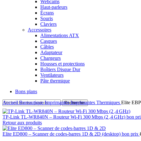
Webcams
Haut-parleurs
Écrans
Souris
Claviers
Accessoires
Alimentations ATX
Casques
Câbles
Adaptateur
Chargeurs
Housses et protections
Boîtiers Disque Dur
Ventilateurs
Pâte thermique
Bons plans
Accueil
Bureautique
Imprimantes
Imprimantes Thermiques
Elite EBP
Rechercher
TP‑Link TL‑WR840N – Routeur Wi‑Fi 300 Mbps (2 ,4 GHz) bon pr
Retour aux produits
Elite ED800 – Scanner de codes‑barres 1D & 2D (desktop) bon prix