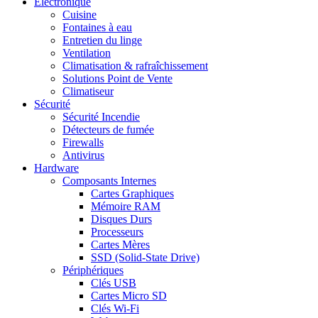
Electronique
Cuisine
Fontaines à eau
Entretien du linge
Ventilation
Climatisation & rafraîchissement
Solutions Point de Vente
Climatiseur
Sécurité
Sécurité Incendie
Détecteurs de fumée
Firewalls
Antivirus
Hardware
Composants Internes
Cartes Graphiques
Mémoire RAM
Disques Durs
Processeurs
Cartes Mères
SSD (Solid-State Drive)
Périphériques
Clés USB
Cartes Micro SD
Clés Wi-Fi